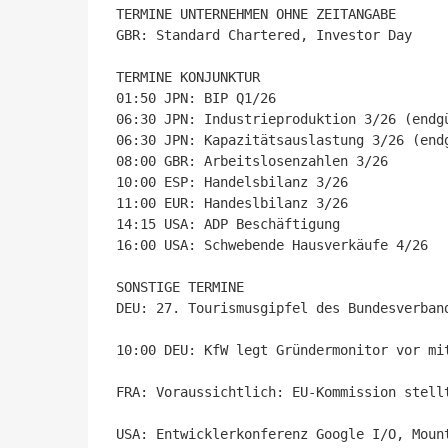
TERMINE UNTERNEHMEN OHNE ZEITANGABE

GBR: Standard Chartered, Investor Day

TERMINE KONJUNKTUR

01:50 JPN: BIP Q1/26

06:30 JPN: Industrieproduktion 3/26 (endgü
06:30 JPN: Kapazitätsauslastung 3/26 (endg
08:00 GBR: Arbeitslosenzahlen 3/26

10:00 ESP: Handelsbilanz 3/26

11:00 EUR: Handeslbilanz 3/26

14:15 USA: ADP Beschäftigung 

16:00 USA: Schwebende Hausverkäufe 4/26

SONSTIGE TERMINE

DEU: 27. Tourismusgipfel des Bundesverban
10:00 DEU: KfW legt Gründermonitor vor mi
FRA: Voraussichtlich: EU-Kommission stell
USA: Entwicklerkonferenz Google I/O, Mount