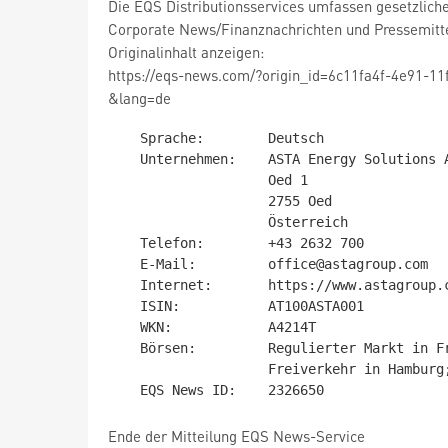
Die EQS Distributionsservices umfassen gesetzliche
Corporate News/Finanznachrichten und Pressemitt
Originalinhalt anzeigen:
https://eqs-news.com/?origin_id=6c11fa4f-4e91-1
&lang=de
   Sprache:        Deutsch

   Unternehmen:    ASTA Energy Solutions AG

                   Oed 1

                   2755 Oed

                   Österreich

   Telefon:        +43 2632 700

   E-Mail:         office@astagroup.com

   Internet:       https://www.astagroup.com/de

   ISIN:           AT100ASTA001

   WKN:            A4214T

   Börsen:         Regulierter Markt in Frankfurt (Prime Standard);

                   Freiverkehr in Hamburg; Wiener Börse (Vienna MTF)

Ende der Mitteilung EQS News-Service