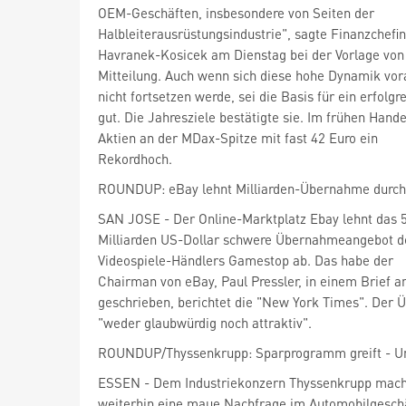
OEM-Geschäften, insbesondere von Seiten der
Halbleiterausrüstungsindustrie", sagte Finanzchefin
Havranek-Kosicek am Dienstag bei der Vorlage von 
Mitteilung. Auch wenn sich diese hohe Dynamik vora
nicht fortsetzen werde, sei die Basis für ein erfolg
gut. Die Jahresziele bestätigte sie. Im frühen Hande
Aktien an der MDax
-Spitze mit fast 42 Euro ein
Rekordhoch.
ROUNDUP: eBay lehnt Milliarden-Übernahme durc
SAN JOSE - Der Online-Marktplatz Ebay
lehnt das 
Milliarden US-Dollar schwere Übernahmeangebot d
Videospiele-Händlers Gamestop
ab. Das habe der
Chairman von eBay, Paul Pressler, in einem Brief 
geschrieben, berichtet die "New York Times". Der
"weder glaubwürdig noch attraktiv".
ROUNDUP/Thyssenkrupp: Sparprogramm greift - U
ESSEN - Dem Industriekonzern Thyssenkrupp
mac
weiterhin eine maue Nachfrage im Automobilgeschä