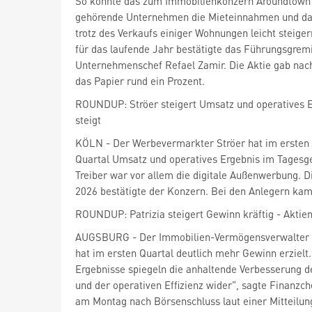
So konnte das zum Immobilienkonzern Aroundtown
gehörende Unternehmen die Mieteinnahmen und das
trotz des Verkaufs einiger Wohnungen leicht steige
für das laufende Jahr bestätigte das Führungsgre
Unternehmenschef Refael Zamir. Die Aktie gab nach.
das Papier rund ein Prozent.
ROUNDUP: Ströer steigert Umsatz und operatives E
steigt
KÖLN - Der Werbevermarkter Ströer
hat im ersten
Quartal Umsatz und operatives Ergebnis im Tagesge
Treiber war vor allem die digitale Außenwerbung. D
2026 bestätigte der Konzern. Bei den Anlegern kam
ROUNDUP: Patrizia steigert Gewinn kräftig - Aktien
AUGSBURG - Der Immobilien-Vermögensverwalter P
hat im ersten Quartal deutlich mehr Gewinn erzielt
Ergebnisse spiegeln die anhaltende Verbesserung de
und der operativen Effizienz wider", sagte Finanzc
am Montag nach Börsenschluss laut einer Mitteilun