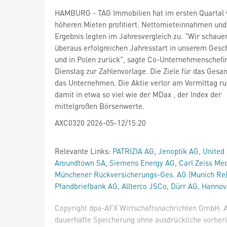
HAMBURG - TAG Immobilien
hat im ersten Quartal
höheren Mieten profitiert. Nettomieteinnahmen und
Ergebnis legten im Jahresvergleich zu. "Wir schaue
überaus erfolgreichen Jahresstart in unserem Gesc
und in Polen zurück", sagte Co-Unternehmenschefi
Dienstag zur Zahlenvorlage. Die Ziele für das Gesa
das Unternehmen. Die Aktie verlor am Vormittag ru
damit in etwa so viel wie der MDax
, der Index der
mittelgroßen Börsenwerte.
AXC0320 2026-05-12/15:20
Relevante Links:
PATRIZIA AG
,
Jenoptik AG
,
United 
Aroundtown SA
,
Siemens Energy AG
,
Carl Zeiss Me
Münchener Rückversicherungs-Ges. AG (Munich Re
Pfandbriefbank AG
,
Allterco JSCo
,
Dürr AG
,
Hannov
Copyright dpa-AFX Wirtschaftsnachrichten GmbH. Al
dauerhafte Speicherung ohne ausdrückliche vorheri