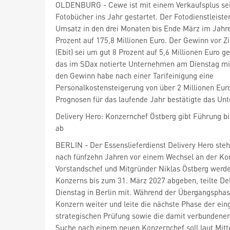
OLDENBURG - Cewe
ist mit einem Verkaufsplus se
Fotobücher ins Jahr gestartet. Der Fotodienstleiste
Umsatz in den drei Monaten bis Ende März im Jahr
Prozent auf 175,8 Millionen Euro. Der Gewinn vor Z
(Ebit) sei um gut 8 Prozent auf 5,6 Millionen Euro gef
das im SDax
notierte Unternehmen am Dienstag mit
den Gewinn habe nach einer Tarifeinigung eine
Personalkostensteigerung von über 2 Millionen Euro
Prognosen für das laufende Jahr bestätigte das Un
Delivery Hero: Konzernchef Östberg gibt Führung b
ab
BERLIN - Der Essenslieferdienst Delivery Hero
steh
nach fünfzehn Jahren vor einem Wechsel an der Ko
Vorstandschef und Mitgründer Niklas Östberg werde
Konzerns bis zum 31. März 2027 abgeben, teilte De
Dienstag in Berlin mit. Während der Übergangsphas
Konzern weiter und leite die nächste Phase der ein
strategischen Prüfung sowie die damit verbundene
Suche nach einem neuen Konzernchef soll laut Mitt