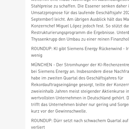
Stahlpreise zu schaffen. Die Essener senken daher 
Umsatzprognose für das laufende Geschäftsjahr 20
September) leicht. Am übrigen Ausblick hält das 
Konzernchef Miguel López jedoch fest. So stützt da
Restrukturierungsprogramm die Ergebnisse. Unterd
Thyssenkrupp den Umbau zu einer reinen Finanzhol
ROUNDUP: KI gibt Siemens Energy Rückenwind - Ira
wenig
MÜNCHEN - Der Stromhunger der KI-Rechenzentren 
bei Siemens Energy
an. Insbesondere diese Nachfr
habe im zweiten Quartal des Geschäftsjahres für
Rekordauftragseingänge gesorgt, teilte der Konzern
zweieinhalb Jahren meist steigender Aktienkurse i
wertvollsten Unternehmen in Deutschland gehört. D
trifft das Unternehmen bisher nur gering und Sorg
kurz vor der Gewinnschwelle.
ROUNDUP: Dürr setzt nach schwachem Quartal auf 
verliert