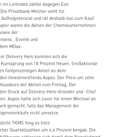
n im Leitindex zählte dagegen Eon
 Die Privatbank Metzler sieht für
 Aufholpotenzial und rät deshalb nun zum Kauf
ragter waren die Aktien der Chemieunternehmen
sowie der
anxess
, Evonik
und
 dem MDax.
ter Delivery Hero
konnten sich die
 Kurssprung von 18 Prozent freuen. Großaktionär
en fünfprozentigen Anteil an dem
 den Investmentfonds Aspex. Der Preis um zehn
hlusskurs der Aktien vom Freitag. Der
 den Druck auf Delivery-Hero-Gründer und -Chef
en. Aspex hatte sich zuvor für einen Wechsel an
tark gemacht, falls das Management die
gensverkäufe nicht umsetze.
sslicht TKMS
hing es trotz
cher Quartalszahlen um 6,6 Prozent bergab. Die
hiffbauers schlossen sich damit dem Negativtrend