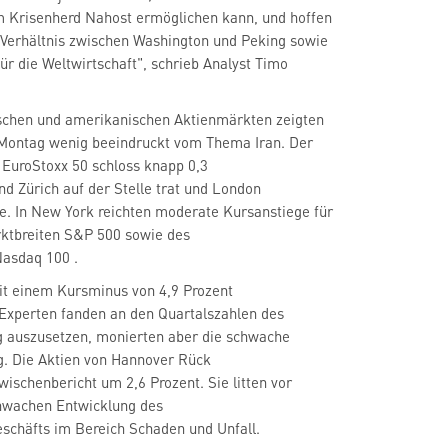
 Krisenherd Nahost ermöglichen kann, und hoffen
 Verhältnis zwischen Washington und Peking sowie
für die Weltwirtschaft", schrieb Analyst Timo
schen und amerikanischen Aktienmärkten zeigten
 Montag wenig beeindruckt vom Thema Iran. Der
 EuroStoxx 50
schloss knapp 0,3
nd Zürich auf der Stelle trat und London
e. In New York reichten moderate Kursanstiege für
ktbreiten S&P 500
sowie des
Nasdaq 100
.
it einem Kursminus von 4,9 Prozent
n. Experten fanden an den Quartalszahlen des
 auszusetzen, monierten aber die schwache
g. Die Aktien von Hannover Rück
ischenbericht um 2,6 Prozent. Sie litten vor
chwachen Entwicklung des
schäfts im Bereich Schaden und Unfall.