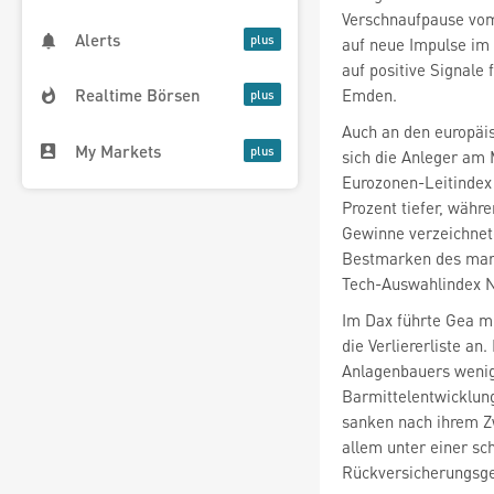
Verschnaufpause vom
Alerts
auf neue Impulse im
auf positive Signale 
Emden.
Realtime Börsen
Auch an den europäi
My Markets
sich die Anleger am
Eurozonen-Leitindex
Prozent tiefer, währe
Gewinne verzeichnet
Bestmarken des mar
Tech-Auswahlindex 
Im Dax führte Gea
m
die Verliererliste a
Anlagenbauers wenig
Barmittelentwicklun
sanken nach ihrem Zw
allem unter einer s
Rückversicherungsge