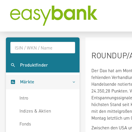
ROUNDUP/Akt
Produktfinder
Der Dax
hat am Mon
fehlenden Verhandlun
Märkte
Handelsende notierte
24.350,28 Punkten. 
Entspannungssignalen
Intro
Indizes & Aktien
mit den mittelgroße
Montag letztlich um 
Fonds
Zwischen den USA u