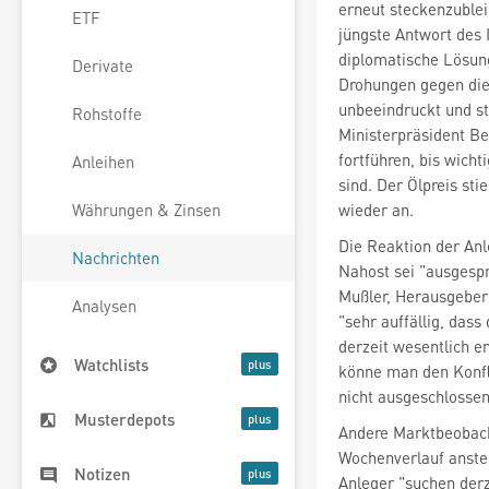
erneut steckenzuble
ETF
jüngste Antwort des 
diplomatische Lösung 
Derivate
Drohungen gegen die 
unbeeindruckt und ste
Rohstoffe
Ministerpräsident Be
fortführen, bis wic
Anleihen
sind. Der Ölpreis st
wieder an.
Währungen & Zinsen
Die Reaktion der Anl
Nachrichten
Nahost sei "ausgesp
Mußler, Herausgeber
Analysen
"sehr auffällig, dass
derzeit wesentlich e
Watchlists
könne man den Konfli
nicht ausgeschlossen
Musterdepots
Andere Marktbeobach
Wochenverlauf anste
Notizen
Anleger "suchen der