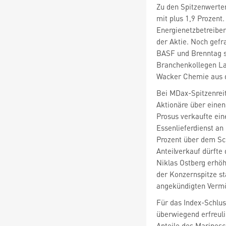
Zu den Spitzenwerte
mit plus 1,9 Prozent.
Energienetzbetreiber
der Aktie. Noch gef
BASF
und Brenntag
Branchenkollegen L
Wacker Chemie
aus
Bei MDax-Spitzenrei
Aktionäre über einen
Prosus
verkaufte ein
Essenlieferdienst an
Prozent über dem Sc
Anteilverkauf dürfte
Niklas Ostberg erhöh
der Konzernspitze s
angekündigten Vermö
Für das Index-Schlu
überwiegend erfreuli
Anteile des Marinesc