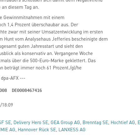
 an diesem Tag an.
die Gewinnmitnahmen mit einem
noch 1,4 Prozent überschaubar aus. Der
hte zwar mit seiner Umsatzentwicklung im ersten
m Hunt vom Analysehaus Jefferies bescheinigte dem
sgesamt guten Jahresstart und sieht den
usblick als konservativ an. Vergangene Woche
tmals über die 500-Euro-Marke geklettert. Das
nn beträgt immer noch 61 Prozent./gl/he
, dpa-AFX ---
/18:09
SF SE
,
Delivery Hero SE
,
GEA Group AG
,
Brenntag SE
,
Hochtief AG
,
E
MIE AG
,
Hannover Rück SE
,
LANXESS AG