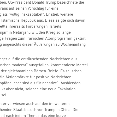
iben. US-Präsident Donald Trump bezeichnete die
Irans auf seinen Vorschlag für eine
als "völlig inakzeptabel". Er stieß weitere
Islamische Republik aus. Diese zeigte sich davon
llte ihrerseits Forderungen. Israels
njamin Netanjahu will den Krieg so lange
htige Fragen zum iranischen Atomprogramm geklärt
ieg angesichts dieser Äußerungen zu Wochenanfang
eger auf die enttäuschenden Nachrichten aus
rochen moderat" ausgefallen, kommentierte Marcel
 der gleichnamigen Börsen-Briefe. Es sei schon
 die Aktienmärkte für positive Nachrichten
mpfänglicher sind als für negative". Ausblenden
kt aber nicht, solange eine neue Eskalation
 sei.
ter verwiesen auch auf den im weiteren
henden Staatsbesuch von Trump in China. Die
zeit nach jedem Thema, das eine kurze