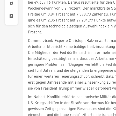
bei 49.609,16 Punkten. Daraus resultierte für den U
Wochengewinn von 0,2 Prozent. Der marktbreite S
Freitag um 0,84 Prozent auf 7.398,93 Zähler zu. F
ging es um 2,35 Prozent auf 29.234,99 Punkte aufw
sich für den technologielastigen Auswahlindex ein 
Prozent.
Commerzbank-Experte Christoph Balz erwartet na
Arbeitsmarktbericht keine baldige Leitzinssenkun
Die Mitglieder der Fed dürften sich in ihrer mehrhei
Einschätzung bestätigt sehen, dass der Arbeitsma
geringere Problem sei. "Dagegen verfehlt die Fed ihr
seit fünf Jahren, und die steigenden Energiepreise 
für einen weiteren Teuerungsschub", schreibt Balz. 
erst gegen Jahresende mit einer Zinssenkung zu r
sie von Präsident Trump immer wieder gefordert wi
Im Nahost-Konflikt erklärte das iranische Militär d
US-Kriegsschiffen in der Straße von Hormus für be
gewissen Zeit gegenseitigen Beschusses sind die K
eingestellt und die Lage ruhig", zitierte die iranisch