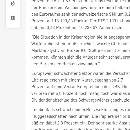
Prozent bei 5.911,53 Punkten. Daraus resultierte fü
der Eurozone ein Wochengewinn von einem halben 
des Euroraums sank der schweizerische SMI
um 0,
Prozent auf 13.100,63 Punkte. Der FTSE 100
in Lon
gab um 0,43 Prozent auf 10.233,07 Zähler nach.
"Die Situation in der Krisenregion bleibt angespann
Waffenruhe ist mehr als brüchig", warnte Christian
Marktanalyst vom Broker IG. "Sollte es nicht zu ein
kommen, könnten sich die Anleger sehr schnell ern
den Börsen den Rücken zuwenden."
Europaweit schwächster Sektor waren die Versiche
Life
reagierten mit einem Kursrückgang von 2,7
Prozent auf eine Verkaufsempfehlung der UBS. Die A
verloren mit 5,0 Prozent noch mehr, doch war dies
Dividendenabschlag des Schwergewichts geschuldet
Im ebenfalls schwächelnden Reisesektor ging es mi
büßten dabei 2,8 Prozent ein. Der sehr starke Ansti
der Kerosinpreise durch den Iran-Krieg hatte die G