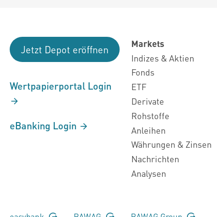
Markets
Jetzt Depot eröffnen
Indizes & Aktien
Fonds
Wertpapierportal Login
ETF
Derivate
Rohstoffe
eBanking Login
Anleihen
Währungen & Zinsen
Nachrichten
Analysen
easybank
BAWAG
BAWAG Group