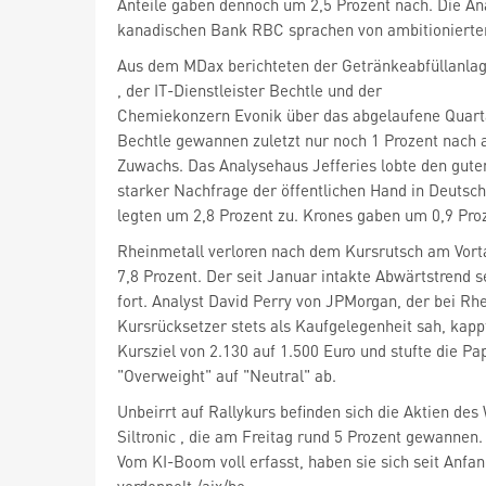
Anteile gaben dennoch um 2,5 Prozent nach. Die An
kanadischen Bank RBC sprachen von ambitionierten
, der IT-Dienstleister Bechtle
und der
Chemiekonzern Evonik
über das abgelaufene Quart
Bechtle gewannen zuletzt nur noch 1 Prozent nach
Zuwachs. Das Analysehaus Jefferies lobte den gute
starker Nachfrage der öffentlichen Hand in Deutsch
legten um 2,8 Prozent zu. Krones gaben um 0,9 Pro
Rheinmetall
verloren nach dem Kursrutsch am Vort
7,8 Prozent. Der seit Januar intakte Abwärtstrend s
fort. Analyst David Perry von JPMorgan, der bei Rh
Kursrücksetzer stets als Kaufgelegenheit sah, kapp
Kursziel von 2.130 auf 1.500 Euro und stufte die Pa
"Overweight" auf "Neutral" ab.
Unbeirrt auf Rallykurs befinden sich die Aktien des
Siltronic
, die am Freitag rund 5 Prozent gewannen.
Vom KI-Boom voll erfasst, haben sie sich seit Anfang