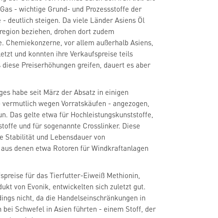
 Gas - wichtige Grund- und Prozessstoffe der
 - deutlich steigen. Da viele Länder Asiens Öl
fregion beziehen, drohen dort zudem
. Chemiekonzerne, vor allem außerhalb Asiens,
letzt und konnten ihre Verkaufspreise teils
s diese Preiserhöhungen greifen, dauert es aber
eges habe seit März der Absatz in einigen
- vermutlich wegen Vorratskäufen - angezogen,
un. Das gelte etwa für Hochleistungskunststoffe,
stoffe und für sogenannte Crosslinker. Diese
e Stabilität und Lebensdauer von
 aus denen etwa Rotoren für Windkraftanlagen
spreise für das Tierfutter-Eiweiß Methionin,
ukt von Evonik, entwickelten sich zuletzt gut.
dings nicht, da die Handelseinschränkungen in
bei Schwefel in Asien führten - einem Stoff, der