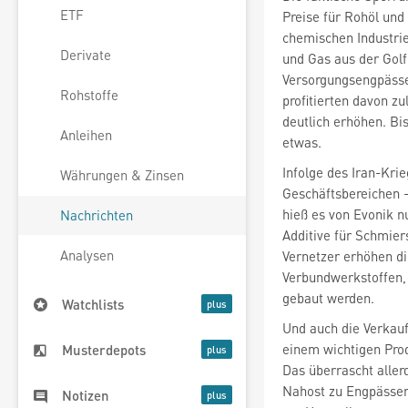
ETF
Preise für Rohöl und
chemischen Industrie
Derivate
und Gas aus der Gol
Versorgungsengpässe
Rohstoffe
profitierten davon zu
deutlich erhöhen. Bi
Anleihen
etwas.
Infolge des Iran-Kri
Währungen & Zinsen
Geschäftsbereichen 
hieß es von Evonik n
Nachrichten
Additive für Schmier
Analysen
Vernetzer erhöhen di
Verbundwerkstoffen,
gebaut werden.
Watchlists
Und auch die Verkauf
einem wichtigen Prod
Musterdepots
Das überrascht aller
Nahost zu Engpässen 
Notizen