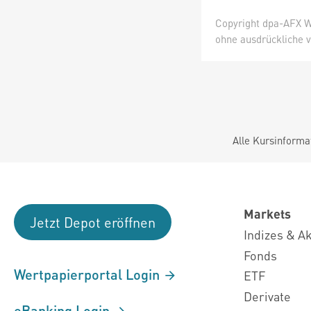
Copyright dpa-AFX W
ohne ausdrückliche v
Alle Kursinforma
Markets
Jetzt Depot eröffnen
Indizes & A
Fonds
Wertpapierportal Login
ETF
Derivate
eBanking Login