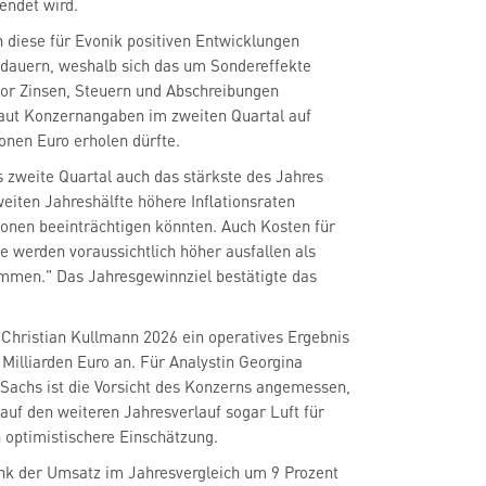
endet wird.
n diese für Evonik positiven Entwicklungen
ndauern, weshalb sich das um Sondereffekte
vor Zinsen, Steuern und Abschreibungen
 laut Konzernangaben im zweiten Quartal auf
onen Euro erholen dürfte.
s zweite Quartal auch das stärkste des Jahres
weiten Jahreshälfte höhere Inflationsraten
onen beeinträchtigen könnten. Auch Kosten für
e werden voraussichtlich höher ausfallen als
mmen." Das Jahresgewinnziel bestätigte das
 Christian Kullmann 2026 ein operatives Ergebnis
 Milliarden Euro an. Für Analystin Georgina
Sachs ist die Vorsicht des Konzerns angemessen,
 auf den weiteren Jahresverlauf sogar Luft für
 optimistischere Einschätzung.
ank der Umsatz im Jahresvergleich um 9 Prozent