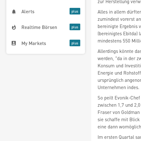
zur Herstellung verw
Alerts
Alles in allem dürfte
zumindest vorerst a
bereinigte Ergebnis 
Realtime Börsen
(bereinigtes Ebitda)
mindestens 550 Milli
My Markets
Allerdings könnte da
werden, "da in der z
Konsum und Investiti
Energie und Rohstoff
ursprünglich angeno
Unternehmen indes.
So peilt Evonik-Chef
zwischen 1,7 und 2,0
Fraser von Goldman 
sie schaffe mit Blick
eine dann womöglich
Im ersten Quartal s