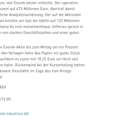
uro, wie Evonik weiter mitteilte. Der operative
ozent auf 475 Millionen Euro, übertraf damit
tliche Analystenschätzung. Der auf die Aktionäre
ss knickte um fast die Hälfte auf 125 Millionen
Helena Xu vom Investmenthaus Jefferies sprach in
n von starken Geschäftszahlen und einer guten
ie Evonik-Aktie bis zum Mittag um ein Prozent
n den Vortagen hatte das Papier ein gutes Stück
nachdem es zuvor mit 18,25 Euro ein Hoch seit
n hatte. Rückenwind bei der Kurserholung hatten
essere Geschäfte im Zuge des Iran-Kriegs
a/
/12:05
nik Industries AG