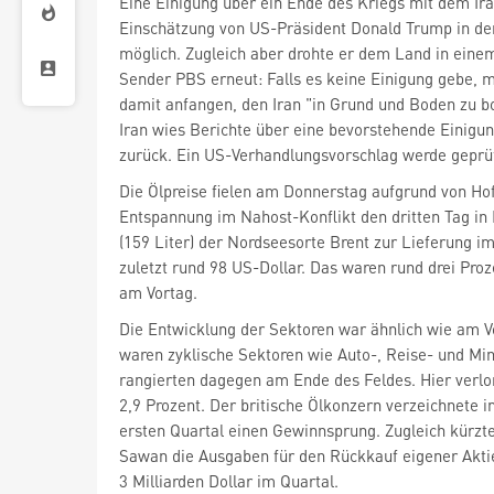
Eine Einigung über ein Ende des Kriegs mit dem Ira
Einschätzung von US-Präsident Donald Trump in 
möglich. Zugleich aber drohte er dem Land in ein
Sender PBS erneut: Falls es keine Einigung gebe,
damit anfangen, den Iran "in Grund und Boden zu b
Iran wies Berichte über eine bevorstehende Einigu
zurück. Ein US-Verhandlungsvorschlag werde geprüf
Die Ölpreise fielen am Donnerstag aufgrund von Ho
Entspannung im Nahost-Konflikt den dritten Tag in 
(159 Liter) der Nordseesorte Brent zur Lieferung im
zuletzt rund 98 US-Dollar. Das waren rund drei Proz
am Vortag.
Die Entwicklung der Sektoren war ähnlich wie am V
waren zyklische Sektoren wie Auto-, Reise- und Mi
2,9 Prozent. Der britische Ölkonzern verzeichnete 
ersten Quartal einen Gewinnsprung. Zugleich kürzt
Sawan die Ausgaben für den Rückkauf eigener Aktie
3 Milliarden Dollar im Quartal.