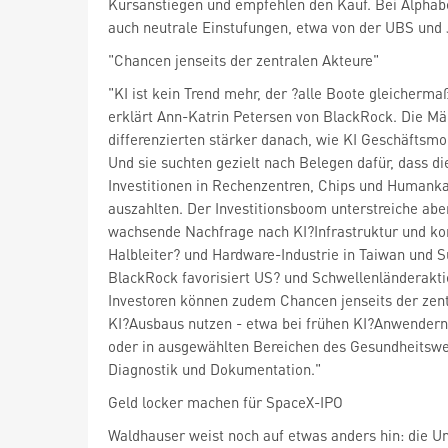
Kursanstiegen und empfehlen den Kauf. Bei Alphabe
auch neutrale Einstufungen, etwa von der UBS und J
"Chancen jenseits der zentralen Akteure"
"KI ist kein Trend mehr, der ?alle Boote gleicherma
erklärt Ann-Katrin Petersen von BlackRock. Die Mä
differenzierten stärker danach, wie KI Geschäftsmo
Und sie suchten gezielt nach Belegen dafür, dass d
Investitionen in Rechenzentren, Chips und Humankap
auszahlten. Der Investitionsboom unterstreiche abe
wachsende Nachfrage nach KI?Infrastruktur und k
Halbleiter? und Hardware-Industrie in Taiwan und 
BlackRock favorisiert US? und Schwellenländerakti
Investoren können zudem Chancen jenseits der zen
KI?Ausbaus nutzen - etwa bei frühen KI?Anwendern
oder in ausgewählten Bereichen des Gesundheitswe
Diagnostik und Dokumentation."
Geld locker machen für SpaceX-IPO
Waldhauser weist noch auf etwas anders hin: die Un