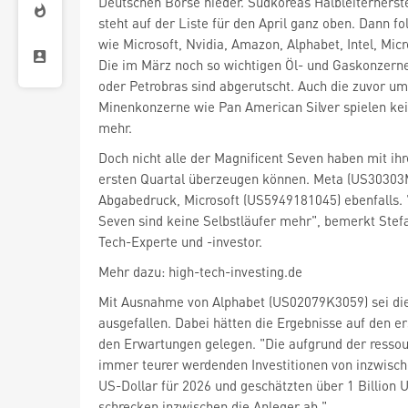
Deutschen Börse nieder. Südkoreas Halbleiterherst
steht auf der Liste für den April ganz oben. Dann 
wie Microsoft, Nvidia, Amazon, Alphabet, Intel, Mic
Die im März noch so wichtigen Öl- und Gaskonzerne
oder Petrobras sind abgerutscht. Auch die zuvor u
Minenkonzerne wie Pan American Silver spielen kei
mehr.
Doch nicht alle der Magnificent Seven haben mit ih
ersten Quartal überzeugen können. Meta (US30303M
Abgabedruck, Microsoft (US5949181045) ebenfalls. 
Seven sind keine Selbstläufer mehr", bemerkt Stef
Tech-Experte und -investor.
Mehr dazu: high-tech-investing.de
Mit Ausnahme von Alphabet (US02079K3059) sei die
ausgefallen. Dabei hätten die Ergebnisse auf den er
den Erwartungen gelegen. "Die aufgrund der resso
immer teurer werdenden Investitionen von inzwisch
US-Dollar für 2026 und geschätzten über 1 Billion 
schrecken inzwischen die Anleger ab."