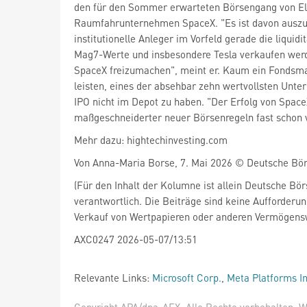
den für den Sommer erwarteten Börsengang von E
Raumfahrunternehmen SpaceX. "Es ist davon auszu
institutionelle Anleger im Vorfeld gerade die liquidi
Mag7-Werte und insbesondere Tesla verkaufen werd
SpaceX freizumachen", meint er. Kaum ein Fondsm
leisten, eines der absehbar zehn wertvollsten Un
IPO nicht im Depot zu haben. "Der Erfolg von Space
maßgeschneiderter neuer Börsenregeln fast schon 
Mehr dazu: hightechinvesting.com
Von Anna-Maria Borse, 7. Mai 2026 © Deutsche Bö
(Für den Inhalt der Kolumne ist allein Deutsche Bö
verantwortlich. Die Beiträge sind keine Aufforderu
Verkauf von Wertpapieren oder anderen Vermögens
AXC0247 2026-05-07/13:51
Relevante Links:
Microsoft Corp.
,
Meta Platforms In