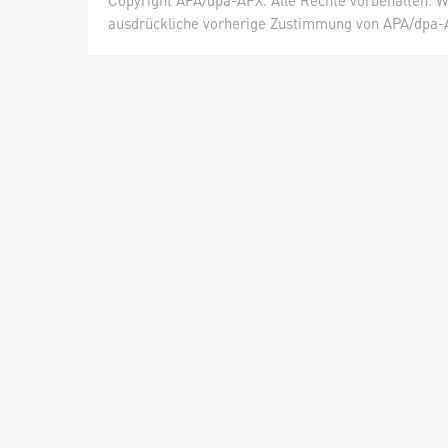
Copyright APA/dpa-AFX. Alle Rechte vorbehalten. W
ausdrückliche vorherige Zustimmung von APA/dpa-AF