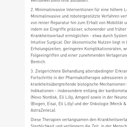
Wettbewerbsvorteile aufbauen.
2. Minimalinvasive Interventionen für eine höhere 
Minimalinvasive und robotergestützte Verfahren ve
von reiner Reparatur hin zum Erhalt von Mobilität 
indem sie Eingriffe präziser, schonender und früher
Krankheitsverlauf ermöglichen - etwa durch Syste
Intuitive Surgical. Der ökonomische Nutzen liegt in
Erholungszeiten, geringeren Komplikationsraten, w
Folgeeingriffen und einer zunehmenden Verlagerun
Bereich.
3. Zielgerichtete Behandlung altersbedingter Erkr
Fortschritte in der Pharmakotherapie adressieren
krankheitsübergreifende biologische Mechanismen st
Indikationen - insbesondere entlang der kardiomet
(Novo Nordisk, Eli Lilly, Amgen) sowie in der Neur
(Biogen, Eisai, Eli Lilly) und der Onkologie (Merck &
AstraZeneca).
Diese Therapien verlangsamen den Krankheitsverla
Sterblichkeit und verlängern die Zeit, in der Mensc