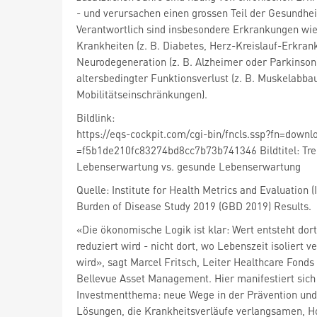
- und verursachen einen grossen Teil der Gesundhei
Verantwortlich sind insbesondere Erkrankungen wi
Krankheiten (z. B. Diabetes, Herz-Kreislauf-Erkran
Neurodegeneration (z. B. Alzheimer oder Parkinson
altersbedingter Funktionsverlust (z. B. Muskelabba
Mobilitätseinschränkungen).
Bildlink:
https://eqs-cockpit.com/cgi-bin/fncls.ssp?fn=downl
=f5b1de210fc83274bd8cc7b73b741346 Bildtitel: Tre
Lebenserwartung vs. gesunde Lebenserwartung
Quelle: Institute for Health Metrics and Evaluation 
Burden of Disease Study 2019 (GBD 2019) Results.
«Die ökonomische Logik ist klar: Wert entsteht dor
reduziert wird - nicht dort, wo Lebenszeit isoliert v
wird», sagt Marcel Fritsch, Leiter Healthcare Fond
Bellevue Asset Management. Hier manifestiert sich 
Investmentthema: neue Wege in der Prävention un
Lösungen, die Krankheitsverläufe verlangsamen, Ho