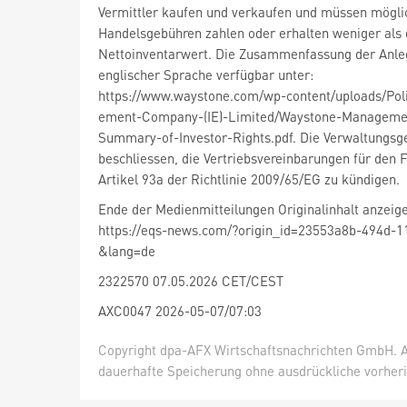
Vermittler kaufen und verkaufen und müssen mögl
Handelsgebühren zahlen oder erhalten weniger als
Nettoinventarwert. Die Zusammenfassung der Anlege
englischer Sprache verfügbar unter:
https://www.waystone.com/wp-content/uploads/Po
ement-Company-(IE)-Limited/Waystone-Managemen
Summary-of-Investor-Rights.pdf. Die Verwaltungsge
beschliessen, die Vertriebsvereinbarungen für den
Artikel 93a der Richtlinie 2009/65/EG zu kündigen.
Ende der Medienmitteilungen Originalinhalt anzeig
https://eqs-news.com/?origin_id=23553a8b-494d-
&lang=de
2322570 07.05.2026 CET/CEST
AXC0047 2026-05-07/07:03
Copyright dpa-AFX Wirtschaftsnachrichten GmbH. Al
dauerhafte Speicherung ohne ausdrückliche vorheri