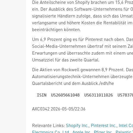
Die Anteilscheine von Shopify
brachen um 15,6 Pro
ein. Der Ausblick des Software-Unternehmens für 
signalisierte Händlern zufolge, dass sich das Ums
verlangsame und höhere Kosten die Rentabilität im
beeinträchtigen könnten.
Um 6,9 Prozent ging es für Pinterest
nach oben. Da
Social-Media-Unternehmen übertraf mit seinem Za
Erwartungen und überraschte zudem mit einem un
Umsatzziel für das zweite Quartal.
Die Aktien von Rockwell
gewannen 8,9 Prozent. Da
Automatisierungstechnik-Unternehmen überzeugte
Quartalsbericht und dem Ausblick./edh/he
AXC0342 2026-05-05/22:36
Relevante Links:
Shopify Inc.
,
Pinterest Inc.
,
Intel C
Electronics Co. Ltd.
,
Apple Inc.
,
Pfizer Inc.
,
Palantir 