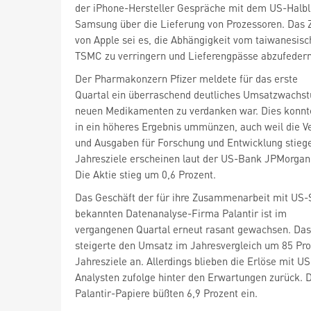
der iPhone-Hersteller Gespräche mit dem US-Halbl
Samsung
über die Lieferung von Prozessoren. Das Z
von Apple sei es, die Abhängigkeit vom taiwanesisc
TSMC
zu verringern und Lieferengpässe abzufedern
Der Pharmakonzern Pfizer
meldete für das erste
Quartal ein überraschend deutliches Umsatzwachst
neuen Medikamenten zu verdanken war. Dies konnte
in ein höheres Ergebnis ummünzen, auch weil die 
und Ausgaben für Forschung und Entwicklung stiege
Jahresziele erscheinen laut der US-Bank JPMorgan 
Die Aktie stieg um 0,6 Prozent.
Das Geschäft der für ihre Zusammenarbeit mit US-
bekannten Datenanalyse-Firma Palantir
ist im
vergangenen Quartal erneut rasant gewachsen. Da
steigerte den Umsatz im Jahresvergleich um 85 Pro
Jahresziele an. Allerdings blieben die Erlöse mit U
Analysten zufolge hinter den Erwartungen zurück. 
Palantir-Papiere büßten 6,9 Prozent ein.