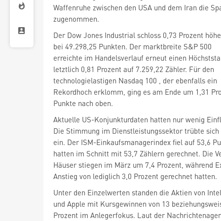
Waffenruhe zwischen den USA und dem Iran die Sp
zugenommen.
Der Dow Jones Industrial
schloss 0,73 Prozent höhe
bei 49.298,25 Punkten. Der marktbreite S&P 500
erreichte im Handelsverlauf erneut einen Höchsts
letztlich 0,81 Prozent auf 7.259,22 Zähler. Für den
technologielastigen Nasdaq 100
, der ebenfalls ein
Rekordhoch erklomm, ging es am Ende um 1,31 Pro
Punkte nach oben.
Aktuelle US-Konjunkturdaten hatten nur wenig Einfl
Die Stimmung im Dienstleistungssektor trübte sich 
ein. Der ISM-Einkaufsmanagerindex fiel auf 53,6 Pu
hatten im Schnitt mit 53,7 Zählern gerechnet. Die 
Häuser stiegen im März um 7,4 Prozent, während E
Anstieg von lediglich 3,0 Prozent gerechnet hatten.
Unter den Einzelwerten standen die Aktien von Inte
und Apple
mit Kursgewinnen von 13 beziehungswei
Prozent im Anlegerfokus. Laut der Nachrichtenage