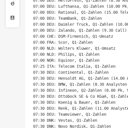
07:00 DEU: HelloFresh, Q1-Zahlen (8.30 Ana
07:00 DEU: Lufthansa, Q1-Zahlen (10.00 Pk,
07:00 DEU: Rational, Q1-Zahlen (15.00 Tele
07:00 DEU: TeamBank, Q1-Zahlen

07:00 DEU: Daimler Truck, Q1-Zahlen (10.0
07:00 DEU: Zalando, Q1-Zahlen (9.30 Call)

07:00 CHE: DSM-Firmenich, Q1-Umsatz

07:00 FRA: Scor, Q1-Zahlen

07:00 NLD: Wolters Kluwer, Q1-Umsatz

07:00 NLD: Philips, Q1-Zahlen

07:00 NOR: Equinor, Q1-Zahlen

07:25 ITA: Telecom Italia, Q1-Zahlen

07:30 DEU: Continental, Q1-Zahlen

07:30 DEU: Hensoldt AG, Q1-Zahlen (14.00 A
07:30 DEU: BMW, Q1-Zahlen (8.30 Analysten 
07:30 DEU: Infineon, Q2-Zahlen (8.00 Pk, 9
07:30 DEU: Ottobock SE & Co KGaA, Q1-Zahle
07:30 DEU: Koenig & Bauer, Q1-Zahlen

07:30 DEU: Renk, Q1-Zahlen (11.00 Analyste
07:30 DEU: Teamviewer, Q1-Zahlen

07:30 DNK: Vestas, Q1-Zahlen

07:30 DNK: Novo Nordisk, Q1-Zahlen
