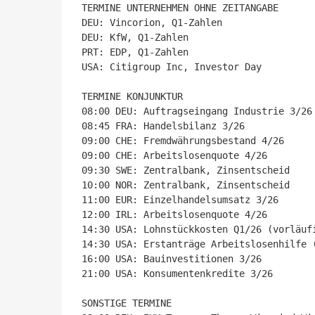
TERMINE UNTERNEHMEN OHNE ZEITANGABE

DEU: Vincorion, Q1-Zahlen

DEU: KfW, Q1-Zahlen

PRT: EDP, Q1-Zahlen

USA: Citigroup Inc, Investor Day

TERMINE KONJUNKTUR

08:00 DEU: Auftragseingang Industrie 3/26

08:45 FRA: Handelsbilanz 3/26

09:00 CHE: Fremdwährungsbestand 4/26

09:00 CHE: Arbeitslosenquote 4/26

09:30 SWE: Zentralbank, Zinsentscheid

10:00 NOR: Zentralbank, Zinsentscheid

11:00 EUR: Einzelhandelsumsatz 3/26

12:00 IRL: Arbeitslosenquote 4/26

14:30 USA: Lohnstückkosten Q1/26 (vorläufi
14:30 USA: Erstanträge Arbeitslosenhilfe (
16:00 USA: Bauinvestitionen 3/26

21:00 USA: Konsumentenkredite 3/26

SONSTIGE TERMINE
