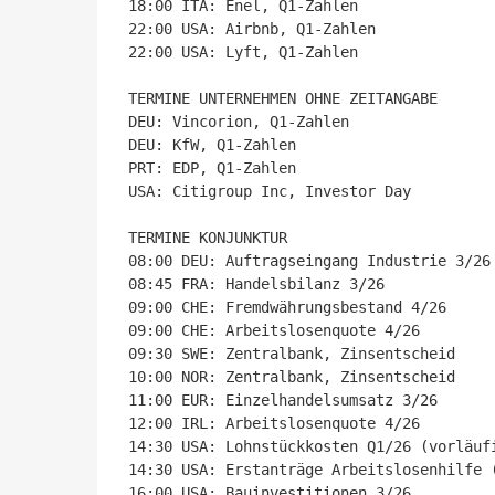
18:00 ITA: Enel, Q1-Zahlen

22:00 USA: Airbnb, Q1-Zahlen

22:00 USA: Lyft, Q1-Zahlen

TERMINE UNTERNEHMEN OHNE ZEITANGABE

DEU: Vincorion, Q1-Zahlen

DEU: KfW, Q1-Zahlen

PRT: EDP, Q1-Zahlen

USA: Citigroup Inc, Investor Day

TERMINE KONJUNKTUR

08:00 DEU: Auftragseingang Industrie 3/26

08:45 FRA: Handelsbilanz 3/26

09:00 CHE: Fremdwährungsbestand 4/26

09:00 CHE: Arbeitslosenquote 4/26

09:30 SWE: Zentralbank, Zinsentscheid

10:00 NOR: Zentralbank, Zinsentscheid

11:00 EUR: Einzelhandelsumsatz 3/26

12:00 IRL: Arbeitslosenquote 4/26

14:30 USA: Lohnstückkosten Q1/26 (vorläufi
14:30 USA: Erstanträge Arbeitslosenhilfe (
16:00 USA: Bauinvestitionen 3/26
