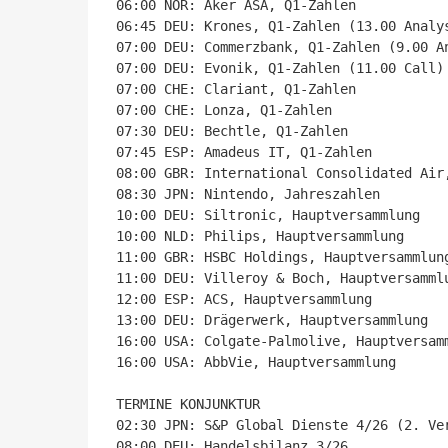
06:00 NOR: Aker ASA, Q1-Zahlen

06:45 DEU: Krones, Q1-Zahlen (13.00 Analys
07:00 DEU: Commerzbank, Q1-Zahlen (9.00 An
07:00 DEU: Evonik, Q1-Zahlen (11.00 Call)

07:00 CHE: Clariant, Q1-Zahlen

07:00 CHE: Lonza, Q1-Zahlen

07:30 DEU: Bechtle, Q1-Zahlen

07:45 ESP: Amadeus IT, Q1-Zahlen

08:00 GBR: International Consolidated Air,
08:30 JPN: Nintendo, Jahreszahlen

10:00 DEU: Siltronic, Hauptversammlung

10:00 NLD: Philips, Hauptversammlung

11:00 GBR: HSBC Holdings, Hauptversammlung
11:00 DEU: Villeroy & Boch, Hauptversammlu
12:00 ESP: ACS, Hauptversammlung

13:00 DEU: Drägerwerk, Hauptversammlung

16:00 USA: Colgate-Palmolive, Hauptversamm
16:00 USA: AbbVie, Hauptversammlung

TERMINE KONJUNKTUR

02:30 JPN: S&P Global Dienste 4/26 (2. Ver
08:00 DEU: Handelsbilanz 3/26
