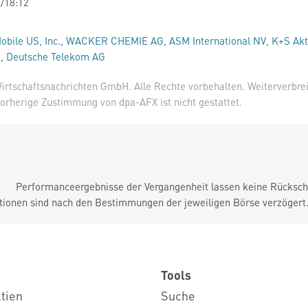
/18:12
obile US, Inc.
,
WACKER CHEMIE AG
,
ASM International NV
,
K+S Akt
.
,
Deutsche Telekom AG
irtschaftsnachrichten GmbH. Alle Rechte vorbehalten. Weiterverbre
orherige Zustimmung von dpa-AFX ist nicht gestattet.
Performanceergebnisse der Vergangenheit lassen keine Rückschl
tionen sind nach den Bestimmungen der jeweiligen Börse verzögert
Tools
ktien
Suche