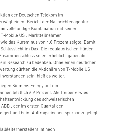
Aktien der Deutschen Telekom
im
erwägt einem Bericht der Nachrichtenagentur
ne vollständige Kombination mit seiner
r T-Mobile US
. Marktteilnehmer
 wie das Kursminus von 4,8 Prozent zeigte. Damit
Schlusslicht im Dax. Die regulatorischen Hürden
 Zusammenschluss seien erheblich, gaben die
tein Research zu bedenken. Ohne einen deutlichen
wertung dürften die Aktionäre von T-Mobile US
verstanden sein, hieß es weiter.
tiegen Siemens Energy
auf ein
nen letztlich 6,9 Prozent. Als Treiber erwies
chäftsentwicklung des schweizerischen
s ABB
, der im ersten Quartal den
eigert und beim Auftragseingang spürbar zugelegt
albleiterherstellers Infineon