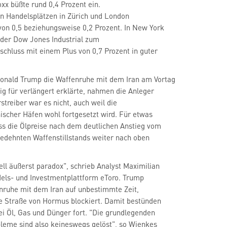
oxx
büßte rund 0,4 Prozent ein.
en Handelsplätzen in Zürich und London
von 0,5 beziehungsweise 0,2 Prozent. In New York
 der Dow Jones Industrial
zum
chluss mit einem Plus von 0,7 Prozent in guter
onald Trump die Waffenruhe mit dem Iran am Vortag
ig für verlängert erklärte, nahmen die Anleger
streiber war es nicht, auch weil die
scher Häfen wohl fortgesetzt wird. Für etwas
ss die Ölpreise nach dem deutlichen Anstieg vom
gedehnten Waffenstillstands weiter nach oben
ell äußerst paradox", schrieb Analyst Maximilian
els- und Investmentplattform eToro. Trump
nruhe mit dem Iran auf unbestimmte Zeit,
die Straße von Hormus blockiert. Damit bestünden
i Öl, Gas und Dünger fort. "Die grundlegenden
bleme sind also keineswegs gelöst", so Wienkes