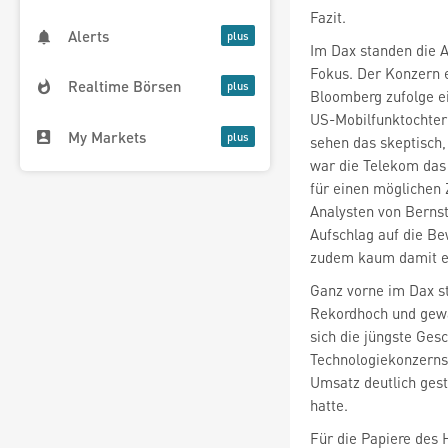
Fazit.
Alerts
Im Dax standen die 
Fokus. Der Konzern 
Realtime Börsen
Bloomberg zufolge ei
US-Mobilfunktochte
My Markets
sehen das skeptisch,
war die Telekom das 
für einen möglichen
Analysten von Berns
Aufschlag auf die Be
zudem kaum damit ein
Ganz vorne im Dax s
Rekordhoch und gewan
sich die jüngste Ges
Technologiekonzern
Umsatz deutlich gest
hatte.
Für die Papiere des H