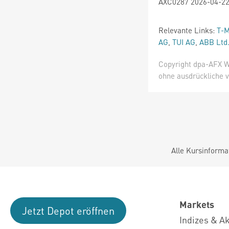
AXC0287 2026-04-22
Relevante Links:
T-M
AG
,
TUI AG
,
ABB Ltd
Copyright dpa-AFX W
ohne ausdrückliche v
Alle Kursinforma
Markets
Jetzt Depot eröffnen
Indizes & A