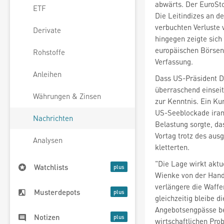
abwärts. Der EuroSt
ETF
Die Leitindizes an d
verbuchten Verluste 
Derivate
hingegen zeigte sich
europäischen Börsens
Rohstoffe
Verfassung.
Anleihen
Dass US-Präsident D
überraschend einseit
Währungen & Zinsen
zur Kenntnis. Ein Kur
US-Seeblockade irani
Nachrichten
Belastung sorgte, da
Vortag trotz des aus
Analysen
kletterten.
"Die Lage wirkt aktu
Watchlists
Wienke von der Hand
verlängere die Waffe
Musterdepots
gleichzeitig bleibe 
Angebotsengpässe be
Notizen
wirtschaftlichen Pro