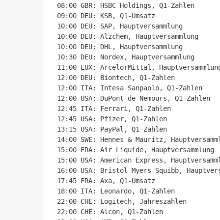
08:00 GBR: HSBC Holdings, Q1-Zahlen

09:00 DEU: KSB, Q1-Umsatz

10:00 DEU: SAP, Hauptversammlung

10:00 DEU: Alzchem, Hauptversammlung

10:00 DEU: DHL, Hauptversammlung

10:30 DEU: Nordex, Hauptversammlung

11:00 LUX: ArcelorMittal, Hauptversammlung
12:00 DEU: Biontech, Q1-Zahlen

12:00 ITA: Intesa Sanpaolo, Q1-Zahlen

12:00 USA: DuPont de Nemours, Q1-Zahlen

12:45 ITA: Ferrari, Q1-Zahlen

12:45 USA: Pfizer, Q1-Zahlen

13:15 USA: PayPal, Q1-Zahlen

14:00 SWE: Hennes & Mauritz, Hauptversamml
15:00 FRA: Air Liquide, Hauptversammlung

15:00 USA: American Express, Hauptversamml
16:00 USA: Bristol Myers Squibb, Hauptvers
17:45 FRA: Axa, Q1-Umsatz

18:00 ITA: Leonardo, Q1-Zahlen

22:00 CHE: Logitech, Jahreszahlen

22:00 CHE: Alcon, Q1-Zahlen
