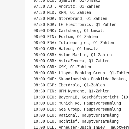
07:30 DEU: Symrise, Q1-Umsatz

07:30 AUT: Andritz, Q1-Zahlen

07:30 NLD: KPN, Q1-Zahlen

07:30 NOR: Storebrand, Q1-Zahlen

07:30 KOR: LG Electronics, Q1-Zahlen

08:00 DNK: Carlsberg, Q1-Umsatz

08:00 FIN: Fortum, Q1-Zahlen

08:00 FRA: Totalenergies, Q1-Zahlen

08:00 GBR: Haleon, Q1-Umsatz

08:00 GBR: Aston Martin, Q1-Zahlen

08:00 GBR: AstraZeneca, Q1-Zahlen

08:00 GBR: GSK, Q1-Zahlen

08:00 GBR: Lloyds Banking Group, Q1-Zahlen
08:00 SWE: Skandinaviska Enskilda Banken, 
08:30 ESP: Iberdrola, Q1-Zahlen

08:30 FIN: UPM Kymmene, Q1-Zahlen

10:00 DEU: BayernLB, Geschäftsbericht (10.
10:00 DEU: Munich Re, Hauptversammlung

10:00 DEU: Gea Group, Hauptversammlung

10:00 DEU: Rational, Hauptversammlung

10:30 DEU: Hochtief, Hauptversammlung

11:00 BEL: Anheuser-Busch InBev, Hauptvers