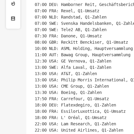
07:00 DEU: Hamborner Reit, Geschäftsberich
07:00 FRA: Rexel, Q1-Umsatz

07:00 NLD: Randstad, Q1-Zahlen

07:00 SWE: Svenska Handelsbanken, Q1-Zahle
07:00 SWE: Tele2 AB, Q1-Zahlen

07:30 FRA: Danone, Q1-Umsatz

08:00 GBR: Reckitt Benckiser, Q1-Umsatz

10:00 NLD: ASML Holding, Hauptversammlung

11:00 AUT: Bawag Group, Hauptversammlung

12:30 USA: GE Vernova, Q1-Zahlen

13:00 SWE: Alfa Laval, Q1-Zahlen

13:00 USA: AT&T, Q1-Zahlen

13:00 USA: Philip Morris International, Q1
13:00 USA: CME Group, Q1-Zahlen

13:30 USA: Boeing, Q1-Zahlen

17:50 FRA: Carrefour, Q1-Umsatz

18:00 DEU: Flatexdegiro, Q1-Zahlen

18:00 FRA: EssilorLuxottica, Q1-Umsatz

18:00 FRA: L' Oréal, Q1-Umsatz

22:00 USA: Lam Research, Q1-Zahlen

22:00 USA: United Airlines, Q1-Zahlen
