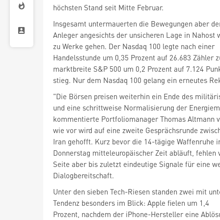
höchsten Stand seit Mitte Februar.
Insgesamt untermauerten die Bewegungen aber den
Anleger angesichts der unsicheren Lage in Nahost 
zu Werke gehen. Der Nasdaq 100
legte nach einer
Handelsstunde um 0,35 Prozent auf 26.683 Zähler z
marktbreite S&P 500
um 0,2 Prozent auf 7.124 Pun
stieg. Nur dem Nasdaq 100 gelang ein erneutes Re
"Die Börsen preisen weiterhin ein Ende des militäri
und eine schrittweise Normalisierung der Energiem
kommentierte Portfoliomanager Thomas Altmann v
wie vor wird auf eine zweite Gesprächsrunde zwis
Iran gehofft. Kurz bevor die 14-tägige Waffenruhe 
Donnerstag mitteleuropäischer Zeit abläuft, fehlen 
Seite aber bis zuletzt eindeutige Signale für eine w
Dialogbereitschaft.
Unter den sieben Tech-Riesen standen zwei mit unt
Tendenz besonders im Blick: Apple
fielen um 1,4
Prozent, nachdem der iPhone-Hersteller eine Ablös