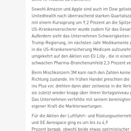
Sowohl Amazon und Apple sind auch im Dow geliste
Unitedhealth
nach überraschend starken Quartalsz
mit einem Kurssprung um 9,2 Prozent an die Spitze 
US-Krankenversicherer wurde zudem für das Gesamt
Außerdem sieht das Unternehmen Schwierigkeiten 
Trump-Regierung, im nächsten Jahr Medikamente ge
in die US-Krankenversicherung Medicare aufzunehm
umgekehrt auf den Aktien von Eli Lilly
, die in eine
schwachen Pharma-Branchenumfeld 2,3 Prozent ver
Beim Mischkonzern 3M
kam nach den Zahlen keine 
Richtung zustande. Im frühen Handel preschten die T
ins Plus vor, drehten dann aber zeitweise in die Ver
sie zuletzt wieder knapp über ihrem Vortagsniveau
Das Unternehmen verfehlte mit seinem bereinigte
eigener Kraft die Markterwartungen.
und GE Aerospace
ging es um bis zu 4,9
Prozent bergab, obwohl beide etwas optimistischer