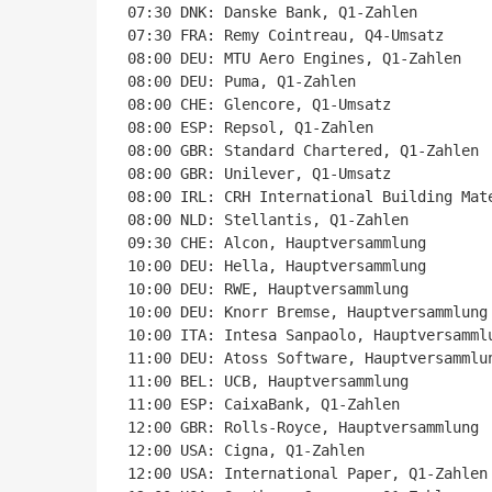
07:30 DNK: Danske Bank, Q1-Zahlen

07:30 FRA: Remy Cointreau, Q4-Umsatz

08:00 DEU: MTU Aero Engines, Q1-Zahlen

08:00 DEU: Puma, Q1-Zahlen

08:00 CHE: Glencore, Q1-Umsatz

08:00 ESP: Repsol, Q1-Zahlen

08:00 GBR: Standard Chartered, Q1-Zahlen

08:00 GBR: Unilever, Q1-Umsatz

08:00 IRL: CRH International Building Mate
08:00 NLD: Stellantis, Q1-Zahlen

09:30 CHE: Alcon, Hauptversammlung

10:00 DEU: Hella, Hauptversammlung

10:00 DEU: RWE, Hauptversammlung

10:00 DEU: Knorr Bremse, Hauptversammlung

10:00 ITA: Intesa Sanpaolo, Hauptversammlu
11:00 DEU: Atoss Software, Hauptversammlun
11:00 BEL: UCB, Hauptversammlung

11:00 ESP: CaixaBank, Q1-Zahlen

12:00 GBR: Rolls-Royce, Hauptversammlung

12:00 USA: Cigna, Q1-Zahlen

12:00 USA: International Paper, Q1-Zahlen
