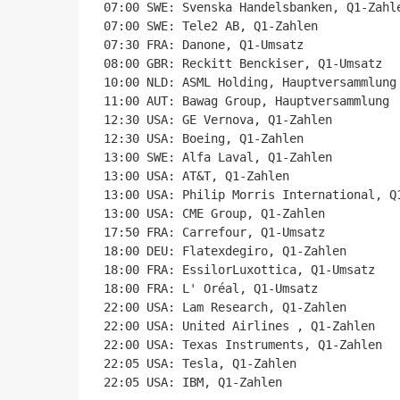
07:00 SWE: Svenska Handelsbanken, Q1-Zahle
07:00 SWE: Tele2 AB, Q1-Zahlen

07:30 FRA: Danone, Q1-Umsatz

08:00 GBR: Reckitt Benckiser, Q1-Umsatz

10:00 NLD: ASML Holding, Hauptversammlung

11:00 AUT: Bawag Group, Hauptversammlung

12:30 USA: GE Vernova, Q1-Zahlen

12:30 USA: Boeing, Q1-Zahlen

13:00 SWE: Alfa Laval, Q1-Zahlen

13:00 USA: AT&T, Q1-Zahlen

13:00 USA: Philip Morris International, Q1
13:00 USA: CME Group, Q1-Zahlen

17:50 FRA: Carrefour, Q1-Umsatz

18:00 DEU: Flatexdegiro, Q1-Zahlen

18:00 FRA: EssilorLuxottica, Q1-Umsatz

18:00 FRA: L' Oréal, Q1-Umsatz

22:00 USA: Lam Research, Q1-Zahlen

22:00 USA: United Airlines , Q1-Zahlen

22:00 USA: Texas Instruments, Q1-Zahlen

22:05 USA: Tesla, Q1-Zahlen

22:05 USA: IBM, Q1-Zahlen
