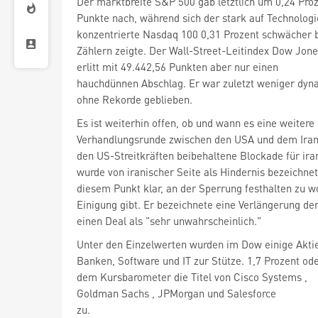
Der marktbreite S&P 500 gab letztlich um 0,24 Proz
Punkte nach, während sich der stark auf Technolog
konzentrierte Nasdaq 100 0,31 Prozent schwächer b
erlitt mit 49.442,56 Punkten aber nur einen
hauchdünnen Abschlag. Er war zuletzt weniger dyn
ohne Rekorde geblieben.
Es ist weiterhin offen, ob und wann es eine weitere
Verhandlungsrunde zwischen den USA und dem Iran 
den US-Streitkräften beibehaltene Blockade für ira
wurde von iranischer Seite als Hindernis bezeichne
diesem Punkt klar, an der Sperrung festhalten zu wo
Einigung gibt. Er bezeichnete eine Verlängerung d
einen Deal als "sehr unwahrscheinlich."
Unter den Einzelwerten wurden im Dow einige Akti
Banken, Software und IT zur Stütze. 1,7 Prozent od
dem Kursbarometer die Titel von Cisco Systems
,
Goldman Sachs
, JPMorgan
zu.