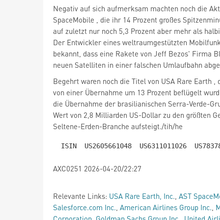
Negativ auf sich aufmerksam machten noch die Akt
SpaceMobile
, die ihr 14 Prozent großes Spitzenmin
auf zuletzt nur noch 5,3 Prozent aber mehr als halb
Der Entwickler eines weltraumgestützten Mobilfun
bekannt, dass eine Rakete von Jeff Bezos' Firma Bl
neuen Satelliten in einer falschen Umlaufbahn abge
Begehrt waren noch die Titel von USA Rare Earth
, 
von einer Übernahme um 13 Prozent beflügelt wurd
die Übernahme der brasilianischen Serra-Verde-Gr
Wert von 2,8 Milliarden US-Dollar zu den größten Ge
Seltene-Erden-Branche aufsteigt./tih/he
AXC0251 2026-04-20/22:27
Relevante Links:
USA Rare Earth, Inc.
,
AST SpaceMo
Salesforce.com Inc.
,
American Airlines Group Inc.
,
M
Corporation
,
Goldman Sachs Group Inc.
,
United Airl