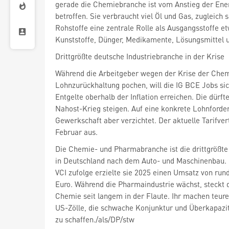
gerade die Chemiebranche ist vom Anstieg der Ener
betroffen. Sie verbraucht viel Öl und Gas, zugleich s
Rohstoffe eine zentrale Rolle als Ausgangsstoffe et
Kunststoffe, Dünger, Medikamente, Lösungsmittel 
Drittgrößte deutsche Industriebranche in der Krise
Während die Arbeitgeber wegen der Krise der Che
Lohnzurückhaltung pochen, will die IG BCE Jobs si
Entgelte oberhalb der Inflation erreichen. Die dürf
Nahost-Krieg steigen. Auf eine konkrete Lohnforder
Gewerkschaft aber verzichtet. Der aktuelle Tarifver
Februar aus.
Die Chemie- und Pharmabranche ist die drittgrößte
in Deutschland nach dem Auto- und Maschinenbau
VCI zufolge erzielte sie 2025 einen Umsatz von rund
Euro. Während die Pharmaindustrie wächst, steckt d
Chemie seit langem in der Flaute. Ihr machen teure
US-Zölle, die schwache Konjunktur und Überkapaz
zu schaffen./als/DP/stw