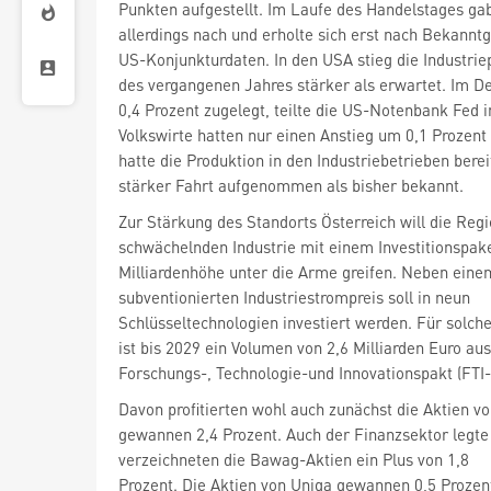
Punkten aufgestellt. Im Laufe des Handelstages gab
allerdings nach und erholte sich erst nach Bekannt
US-Konjunkturdaten. In den USA stieg die Industri
des vergangenen Jahres stärker als erwartet. Im 
0,4 Prozent zugelegt, teilte die US-Notenbank Fed 
Volkswirte hatten nur einen Anstieg um 0,1 Prozen
hatte die Produktion in den Industriebetrieben bere
stärker Fahrt aufgenommen als bisher bekannt.
Zur Stärkung des Standorts Österreich will die Reg
schwächelnden Industrie mit einem Investitionspake
Milliardenhöhe unter die Arme greifen. Neben einem
subventionierten Industriestrompreis soll in neun
Schlüsseltechnologien investiert werden. Für solche
ist bis 2029 ein Volumen von 2,6 Milliarden Euro au
Forschungs-, Technologie-und Innovationspakt (FTI
Davon profitierten wohl auch zunächst die Aktien v
gewannen 2,4 Prozent. Auch der Finanzsektor legte 
verzeichneten die Bawag-Aktien
ein Plus von 1,8
Prozent. Die Aktien von Uniqa gewannen 0,5 Prozent