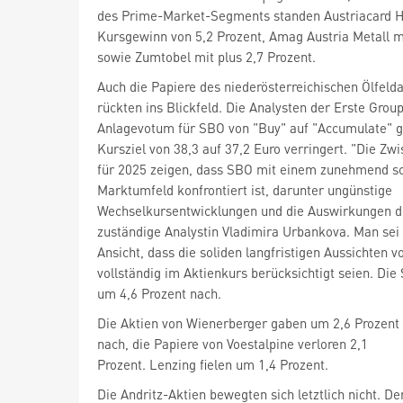
des Prime-Market-Segments standen Austriacard H
Kursgewinn von 5,2 Prozent, Amag Austria Metall mi
sowie Zumtobel
mit plus 2,7 Prozent.
Auch die Papiere des niederösterreichischen Ölfel
rückten ins Blickfeld. Die Analysten der Erste Group
Anlagevotum für SBO von "Buy" auf "Accumulate" g
Kursziel von 38,3 auf 37,2 Euro verringert. "Die Zw
für 2025 zeigen, dass SBO mit einem zunehmend s
Marktumfeld konfrontiert ist, darunter ungünstige
Wechselkursentwicklungen und die Auswirkungen de
zuständige Analystin Vladimira Urbankova. Man sei 
Ansicht, dass die soliden langfristigen Aussichten 
vollständig im Aktienkurs berücksichtigt seien. Di
um 4,6 Prozent nach.
Die Aktien von Wienerberger
gaben um 2,6 Prozent
nach, die Papiere von Voestalpine
verloren 2,1
Prozent. Lenzing fielen um 1,4 Prozent.
Die Andritz-Aktien
bewegten sich letztlich nicht. De