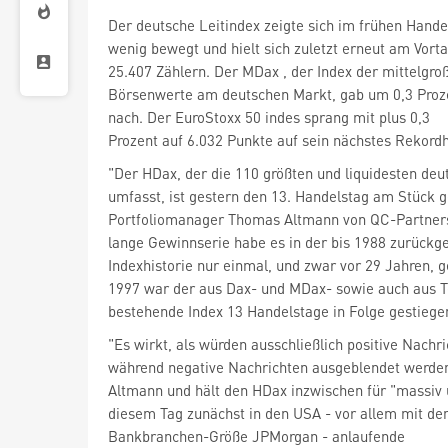
Der deutsche Leitindex zeigte sich im frühen Hand
wenig bewegt und hielt sich zuletzt erneut am Vort
25.407 Zählern. Der MDax
, der Index der mittelgro
Börsenwerte am deutschen Markt, gab um 0,3 Proz
nach. Der EuroStoxx 50
indes sprang mit plus 0,3
Prozent auf 6.032 Punkte auf sein nächstes Rekord
"Der HDax, der die 110 größten und liquidesten deu
umfasst, ist gestern den 13. Handelstag am Stück g
Portfoliomanager Thomas Altmann von QC-Partners 
lange Gewinnserie habe es in der bis 1988 zurück
Indexhistorie nur einmal, und zwar vor 29 Jahren, 
bestehende Index 13 Handelstage in Folge gestiege
"Es wirkt, als würden ausschließlich positive Nachr
während negative Nachrichten ausgeblendet werden
Altmann und hält den HDax inzwischen für "massiv 
diesem Tag zunächst in den USA - vor allem mit de
Bankbranchen-Größe JPMorgan
- anlaufende