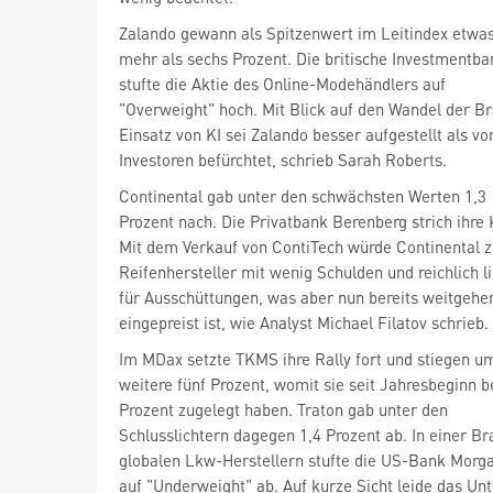
Zalando
gewann als Spitzenwert im Leitindex etwa
stufte die Aktie des Online-Modehändlers auf
"Overweight" hoch. Mit Blick auf den Wandel der B
Einsatz von KI sei Zalando besser aufgestellt als vo
Investoren befürchtet, schrieb Sarah Roberts.
Continental
gab unter den schwächsten Werten 1,3
Prozent nach. Die Privatbank Berenberg strich ihr
Mit dem Verkauf von ContiTech würde Continental z
Reifenhersteller mit wenig Schulden und reichlich l
für Ausschüttungen, was aber nun bereits weitgehe
eingepreist ist, wie Analyst Michael Filatov schrieb.
Im MDax setzte TKMS
ihre Rally fort und stiegen u
weitere fünf Prozent, womit sie seit Jahresbeginn b
Prozent zugelegt haben. Traton
gab unter den
Schlusslichtern dagegen 1,4 Prozent ab. In einer B
globalen Lkw-Herstellern stufte die US-Bank Morga
auf "Underweight" ab. Auf kurze Sicht leide das U