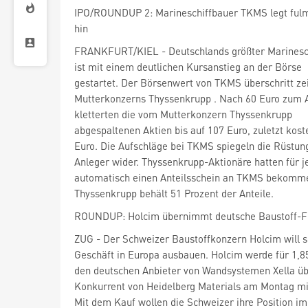
IPO/ROUNDUP 2: Marineschiffbauer TKMS legt fulm
hin
ist mit einem deutlichen Kursanstieg an der Börse
gestartet. Der Börsenwert von TKMS überschritt ze
Mutterkonzerns Thyssenkrupp
. Nach 60 Euro zum 
kletterten die vom Mutterkonzern Thyssenkrupp
abgespaltenen Aktien bis auf 107 Euro, zuletzt koste
Euro. Die Aufschläge bei TKMS spiegeln die Rüstun
Anleger wider. Thyssenkrupp-Aktionäre hatten für je
automatisch einen Anteilsschein an TKMS bekomm
Thyssenkrupp behält 51 Prozent der Anteile.
ROUNDUP: Holcim übernimmt deutsche Baustoff-Fi
ZUG - Der Schweizer Baustoffkonzern Holcim
will 
Geschäft in Europa ausbauen. Holcim werde für 1,85
den deutschen Anbieter von Wandsystemen Xella üb
Konkurrent von Heidelberg Materials
am Montag mi
Mit dem Kauf wollen die Schweizer ihre Position im