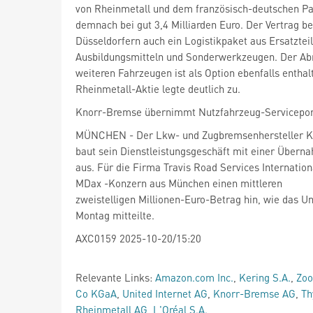
von Rheinmetall und dem französisch-deutschen P
demnach bei gut 3,4 Milliarden Euro. Der Vertrag be
Düsseldorfern auch ein Logistikpaket aus Ersatzteil
Ausbildungsmitteln und Sonderwerkzeugen. Der Abr
weiteren Fahrzeugen ist als Option ebenfalls enthal
Rheinmetall-Aktie legte deutlich zu.
Knorr-Bremse übernimmt Nutzfahrzeug-Servicepor
baut sein Dienstleistungsgeschäft mit einer Übern
aus. Für die Firma Travis Road Services Internationa
MDax
-Konzern aus München einen mittleren
zweistelligen Millionen-Euro-Betrag hin, wie das
Montag mitteilte.
AXC0159 2025-10-20/15:20
Relevante Links:
Amazon.com Inc.
,
Kering S.A.
,
Zoo
Co KGaA
,
United Internet AG
,
Knorr-Bremse AG
,
Th
Rheinmetall AG
,
L'Oréal S.A.