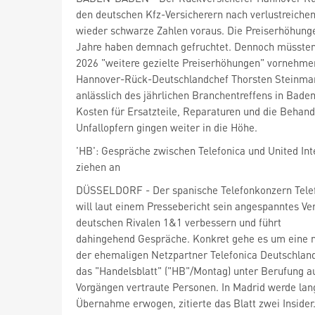
den deutschen Kfz-Versicherern nach verlustreiche
wieder schwarze Zahlen voraus. Die Preiserhöhung
Jahre haben demnach gefruchtet. Dennoch müssten 
2026 "weitere gezielte Preiserhöhungen" vornehmen
Hannover-Rück-Deutschlandchef Thorsten Steinm
anlässlich des jährlichen Branchentreffens in Bade
Kosten für Ersatzteile, Reparaturen und die Behan
Unfallopfern gingen weiter in die Höhe.
'HB': Gespräche zwischen Telefonica und United Int
ziehen an
DÜSSELDORF - Der spanische Telefonkonzern Tele
will laut einem Pressebericht sein angespanntes Ve
deutschen Rivalen 1&1
verbessern und führt
dahingehend Gespräche. Konkret gehe es um eine 
der ehemaligen Netzpartner Telefonica Deutschlan
das "Handelsblatt" ("HB"/Montag) unter Berufung au
Vorgängen vertraute Personen. In Madrid werde lang
Übernahme erwogen, zitierte das Blatt zwei Insider