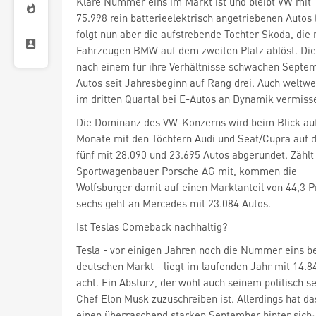
Klare Nummer eins im Markt ist und bleibt VW
mit
75.998 rein batterieelektrisch angetriebenen Autos 
folgt nun aber die aufstrebende Tochter Skoda, die 
Fahrzeugen BMW auf dem zweiten Platz ablöst. D
nach einem für ihre Verhältnisse schwachen Septe
Autos seit Jahresbeginn auf Rang drei. Auch weltwei
im dritten Quartal bei E-Autos an Dynamik vermiss
Die Dominanz des VW-Konzerns wird beim Blick auf
Monate mit den Töchtern Audi und Seat/Cupra auf 
fünf mit 28.090 und 23.695 Autos abgerundet. Zähl
Sportwagenbauer Porsche AG
mit, kommen die
Wolfsburger damit auf einen Marktanteil von 44,3 Pr
sechs geht an Mercedes
mit 23.084 Autos.
Ist Teslas Comeback nachhaltig?
Tesla - vor einigen Jahren noch die Nummer eins be
deutschen Markt - liegt im laufenden Jahr mit 14.8
acht. Ein Absturz, der wohl auch seinem politisch s
Chef Elon Musk zuzuschreiben ist. Allerdings hat 
einen überraschend starken September hinter sich: