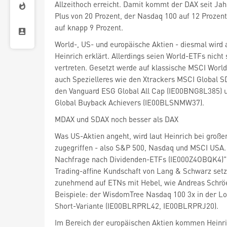
Allzeithoch erreicht. Damit kommt der DAX seit Jah
Plus von 20 Prozent, der Nasdaq 100 auf 12 Prozen
auf knapp 9 Prozent.
World-, US- und europäische Aktien - diesmal wird a
Heinrich erklärt. Allerdings seien World-ETFs nicht 
vertreten. Gesetzt werde auf klassische MSCI World
auch Spezielleres wie den Xtrackers MSCI Global 
den Vanguard ESG Global All Cap (IE00BNG8L385) u
Global Buyback Achievers (IE00BLSNMW37).
MDAX und SDAX noch besser als DAX
Was US-Aktien angeht, wird laut Heinrich bei große
zugegriffen - also S&P 500, Nasdaq und MSCI USA
Nachfrage nach Dividenden-ETFs (IE000Z4OBQK4)", 
Trading-affine Kundschaft von Lang & Schwarz setzt
zunehmend auf ETNs mit Hebel, wie Andreas Schröe
Beispiele: der WisdomTree Nasdaq 100 3x in der L
Short-Variante (IE00BLRPRL42, IE00BLRPRJ20).
Im Bereich der europäischen Aktien kommen Heinri