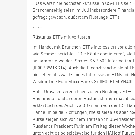
"Das waren die höchsten Zuflüsse in US-ETFs seit F
Branchenseitig seien im Juli insbesondere Financia
gefragt gewesen, außerdem Rüstungs-ETFs.
++++
Rüstungs-ETFs mit Verlusten
Im Handel mit Branchen-ETFs interessiert vor alle
wie Schröer berichtet. "Die Käufe dominieren", stellt
an komme etwa der iShares S&P 500 Information T
(IE00B3WJKG14). Auch die Finanzbranche bleibt Th
hier ebenfalls wachsendes Interesse an ETNs mit 
WisdomTree Euro Stoxx Banks 3x (IE00BLS09N40).
Hohe Umsätze verzeichnen zudem Rüstungs-ETFs. "
Rheinmetall und anderen Rüstungsfirmen macht si
erklärt Schröer. Auch Ivo Orlemann von der ICF Bank
Handel in beide Richtungen, meist seien es aber no
Kurse zeigen sich vor dem Treffen von US-Präside
Russlands Präsident Putin am Freitag dieser Woch
unten geht es beispielsweise für den HANetf Future