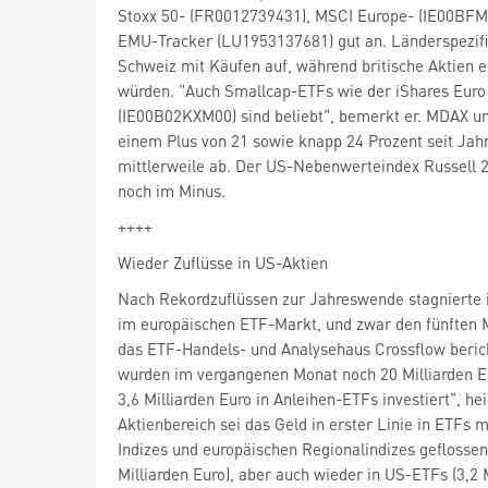
Stoxx 50- (FR0012739431), MSCI Europe- (IE00BF
EMU-Tracker (LU1953137681) gut an. Länderspezifis
Schweiz mit Käufen auf, während britische Aktien 
würden. "Auch Smallcap-ETFs wie der iShares Euro
(IE00B02KXM00) sind beliebt", bemerkt er. MDAX 
einem Plus von 21 sowie knapp 24 Prozent seit Ja
mittlerweile ab. Der US-Nebenwerteindex Russell 2
noch im Minus.
++++
Wieder Zuflüsse in US-Aktien
Nach Rekordzuflüssen zur Jahreswende stagnierte i
im europäischen ETF-Markt, und zwar den fünften M
das ETF-Handels- und Analysehaus Crossflow beric
wurden im vergangenen Monat noch 20 Milliarden Eu
3,6 Milliarden Euro in Anleihen-ETFs investiert", hei
Aktienbereich sei das Geld in erster Linie in ETFs m
Indizes und europäischen Regionalindizes geflossen 
Milliarden Euro), aber auch wieder in US-ETFs (3,2 M