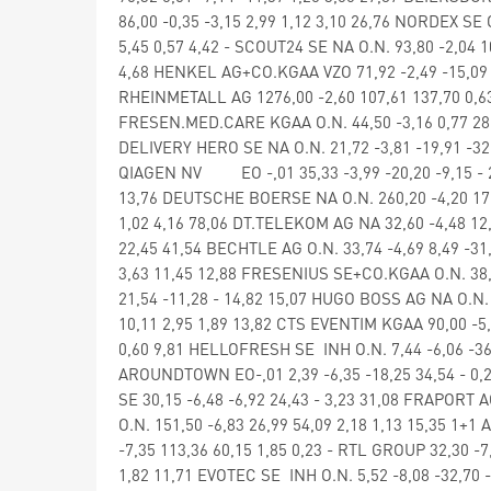
86,00 -0,35 -3,15 2,99 1,12 3,10 26,76 NORDEX SE 
5,45 0,57 4,42 - SCOUT24 SE NA O.N. 93,80 -2,04 1
4,68 HENKEL AG+CO.KGAA VZO 71,92 -2,49 -15,09 -1
RHEINMETALL AG 1276,00 -2,60 107,61 137,70 0,63
FRESEN.MED.CARE KGAA O.N. 44,50 -3,16 0,77 28,3
DELIVERY HERO SE NA O.N. 21,72 -3,81 -19,91 -32,
QIAGEN NV EO -,01 35,33 -3,99 -20,20 -9,15 - 2
13,76 DEUTSCHE BOERSE NA O.N. 260,20 -4,20 17,0
1,02 4,16 78,06 DT.TELEKOM AG NA 32,60 -4,48 12,
22,45 41,54 BECHTLE AG O.N. 33,74 -4,69 8,49 -3
3,63 11,45 12,88 FRESENIUS SE+CO.KGAA O.N. 38,0
21,54 -11,28 - 14,82 15,07 HUGO BOSS AG NA O.N. 
10,11 2,95 1,89 13,82 CTS EVENTIM KGAA 90,00 -5
0,60 9,81 HELLOFRESH SE INH O.N. 7,44 -6,06 -36,7
AROUNDTOWN EO-,01 2,39 -6,35 -18,25 34,54 - 0,2
SE 30,15 -6,48 -6,92 24,43 - 3,23 31,08 FRAPORT
O.N. 151,50 -6,83 26,99 54,09 2,18 1,13 15,35 1+1
-7,35 113,36 60,15 1,85 0,23 - RTL GROUP 32,30 -7
1,82 11,71 EVOTEC SE INH O.N. 5,52 -8,08 -32,70 