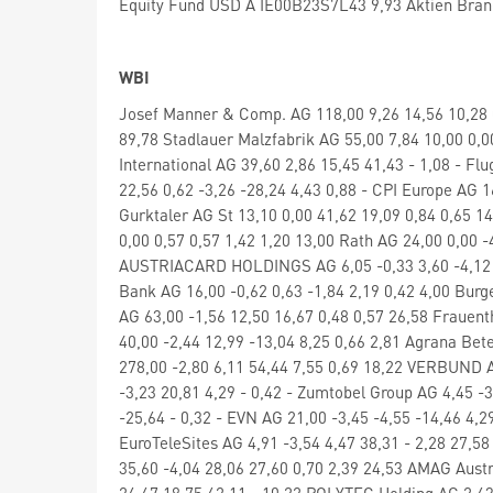
Equity Fund USD A IE00B23S7L43 9,93 Aktien Bra
WBI
Josef Manner & Comp. AG 118,00 9,26 14,56 10,28 
89,78 Stadlauer Malzfabrik AG 55,00 7,84 10,00 0,0
International AG 39,60 2,86 15,45 41,43 - 1,08 - F
22,56 0,62 -3,26 -28,24 4,43 0,88 - CPI Europe AG 1
Gurktaler AG St 13,10 0,00 41,62 19,09 0,84 0,65 1
0,00 0,57 0,57 1,42 1,20 13,00 Rath AG 24,00 0,00 -
AUSTRIACARD HOLDINGS AG 6,05 -0,33 3,60 -4,12 1,
Bank AG 16,00 -0,62 0,63 -1,84 2,19 0,42 4,00 Burge
AG 63,00 -1,56 12,50 16,67 0,48 0,57 26,58 Frauen
40,00 -2,44 12,99 -13,04 8,25 0,66 2,81 Agrana Be
278,00 -2,80 6,11 54,44 7,55 0,69 18,22 VERBUND A
-3,23 20,81 4,29 - 0,42 - Zumtobel Group AG 4,45 -
-25,64 - 0,32 - EVN AG 21,00 -3,45 -4,55 -14,46 4,2
EuroTeleSites AG 4,91 -3,54 4,47 38,31 - 2,28 27,
35,60 -4,04 28,06 27,60 0,70 2,39 24,53 AMAG Austri
26,67 18,75 62,11 - 10,22 POLYTEC Holding AG 2,63 