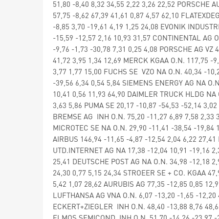
51,80 -8,40 8,32 34,55 2,22 3,26 22,52 PORSCHE 
57,75 -8,62 67,39 41,61 0,87 4,57 62,10 FLATEXDE
-8,85 3,70 -19,61 4,19 1,25 24,08 EVONIK INDUSTRI
-15,59 -12,57 2,16 10,93 31,57 CONTINENTAL AG O
-9,76 -1,73 -30,78 7,31 0,25 4,08 PORSCHE AG VZ 4
41,72 3,95 1,34 12,69 MERCK KGAA O.N. 117,75 -9,
3,77 1,77 15,00 FUCHS SE VZO NA O.N. 40,34 -10,
-39,56 6,34 0,54 5,84 SIEMENS ENERGY AG NA O.N.
10,41 0,56 11,93 64,90 DAIMLER TRUCK HLDG NA ON 
3,63 5,86 PUMA SE 20,17 -10,87 -54,53 -52,14 3,02
BREMSE AG INH O.N. 75,20 -11,27 6,89 7,58 2,33 3
MICROTEC SE NA O.N. 29,90 -11,41 -38,54 -19,84 1,
AIRBUS 146,94 -11,65 -4,87 -12,54 2,04 6,22 27,
UTD.INTERNET AG NA 17,38 -12,04 10,91 -19,16 2,3
25,41 DEUTSCHE POST AG NA O.N. 34,98 -12,18 2,9
24,30 0,77 5,15 24,34 STROEER SE + CO. KGAA 47,90
5,42 1,07 28,62 AURUBIS AG 77,35 -12,85 0,85 12,9
LUFTHANSA AG VNA O.N. 6,07 -13,20 -1,65 -12,20 4
ECKERT+ZIEGLER INH O.N. 48,40 -13,88 8,76 48,62 
ELMOS SEMICOND. INH O.N. 51,70 -14,26 -23,97 -28