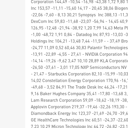
Corporation 144,49 -10,54 -16,98 -43,38 1,72 9,80 
Inc 153,57 -11,11 -15,60 14,17 - 20,45 38,06 Bioge
-22,06 -7,60 - 8,13 30,21 Synopsys Inc 388,13 -11,3
DexCom Inc 59,83 -11,68 -23,07 -56,94 - 14,45 40,98
126,95 -12,48 -21,94 -38,92 1,20 7,99 14,63 Meta Pl
-1,00 -48,72 1,91 0,84 - Datadog Inc 87,93 -13,03 
Holdings Inc 104,21 -13,48 7,44 -11,59 - - 37,49 Br
-24,77 11,09 0,52 60,46 30,83 Palantir Technologies
-13,91 -22,89 -4,55 - 27,41 - NVIDIA Corporation 9
-14,14 -19,26 -9,62 3,47 10,10 28,89 KLA Corporati
-26,50 -37,61 - 3,01 17,05 NXP Semiconductors NV 1
- 21,47 - Starbucks Corporation 82,10 -15,99 -10,0
14,02 Constellation Energy Corporation 170,96 -16,
-49,68 - 3,52 84,91 The Trade Desk Inc 46,24 -17,2
9,16 Baker Hughes Company 35,41 -17,80 -13,68 3,21
Lam Research Corporation 59,09 -18,62 -18,19 -38,
Applovin Corporation 219,37 -19,46 -32,26 193,30 - 
Diamondback Energy Inc 123,37 -21,69 -24,70 -39,62
GE HealthCare Technologies Inc 60,51 -24,37 -22,60
7,23 10,29 Micron Technology Inc 64,72 -26,82 -23,1