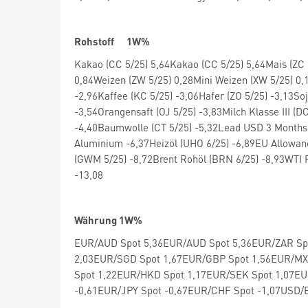
Rohstoff 1W%
Kakao (CC 5/25) 5,64Kakao (CC 5/25) 5,64Mais (ZC 5
0,84Weizen (ZW 5/25) 0,28Mini Weizen (XW 5/25) 0,
-2,96Kaffee (KC 5/25) -3,06Hafer (ZO 5/25) -3,13So
-3,54Orangensaft (OJ 5/25) -3,83Milch Klasse III (D
-4,40Baumwolle (CT 5/25) -5,32Lead USD 3 Months 
Aluminium -6,37Heizöl (UHO 6/25) -6,89EU Allowan
(GWM 5/25) -8,72Brent Rohöl (BRN 6/25) -8,93WTI 
-13,08
Währung 1W%
EUR/AUD Spot 5,36EUR/AUD Spot 5,36EUR/ZAR Sp
2,03EUR/SGD Spot 1,67EUR/GBP Spot 1,56EUR/MX
Spot 1,22EUR/HKD Spot 1,17EUR/SEK Spot 1,07E
-0,61EUR/JPY Spot -0,67EUR/CHF Spot -1,07USD/