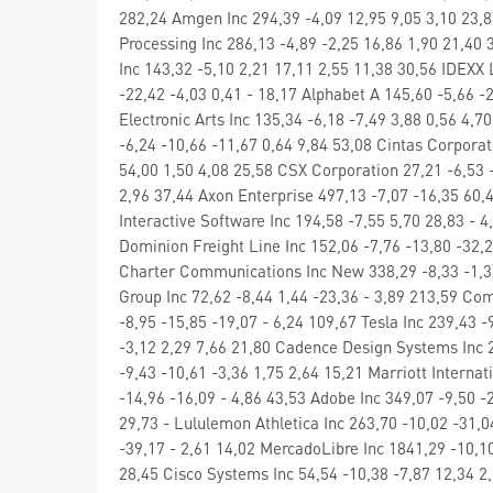
282,24 Amgen Inc 294,39 -4,09 12,95 9,05 3,10 23,8
Processing Inc 286,13 -4,89 -2,25 16,86 1,90 21,40
Inc 143,32 -5,10 2,21 17,11 2,55 11,38 30,56 IDEXX 
-22,42 -4,03 0,41 - 18,17 Alphabet A 145,60 -5,66 -
Electronic Arts Inc 135,34 -6,18 -7,49 3,88 0,56 4,7
-6,24 -10,66 -11,67 0,64 9,84 53,08 Cintas Corporat
54,00 1,50 4,08 25,58 CSX Corporation 27,21 -6,53 -
2,96 37,44 Axon Enterprise 497,13 -7,07 -16,35 60,
Interactive Software Inc 194,58 -7,55 5,70 28,83 - 
Dominion Freight Line Inc 152,06 -7,76 -13,80 -32,29
Charter Communications Inc New 338,29 -8,33 -1,31 
Group Inc 72,62 -8,44 1,44 -23,36 - 3,89 213,59 Co
-8,95 -15,85 -19,07 - 6,24 109,67 Tesla Inc 239,43 -
-3,12 2,29 7,66 21,80 Cadence Design Systems Inc 2
-9,43 -10,61 -3,36 1,75 2,64 15,21 Marriott Interna
-14,96 -16,09 - 4,86 43,53 Adobe Inc 349,07 -9,50 -
29,73 - Lululemon Athletica Inc 263,70 -10,02 -31,
-39,17 - 2,61 14,02 MercadoLibre Inc 1841,29 -10,1
28,45 Cisco Systems Inc 54,54 -10,38 -7,87 12,34 2