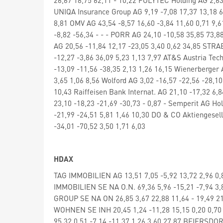
UNIQA Insurance Group AG 9,19 -7,08 17,37 13,18
8,81 OMV AG 43,54 -8,57 16,60 -3,84 11,60 0,71 9,
-8,82 -56,34 - - - PORR AG 24,10 -10,58 35,85 73,88
AG 20,56 -11,84 12,17 -23,05 3,40 0,62 34,85 STRA
-12,27 -3,86 36,09 5,23 1,13 7,97 AT&S Austria Tec
-13,09 -11,56 -38,35 2,13 1,26 16,15 Wienerberger 
3,65 1,06 8,56 Wolford AG 3,02 -16,57 -22,56 -28
10,43 Raiffeisen Bank Internat. AG 21,10 -17,32 6,
23,10 -18,23 -21,69 -30,73 - 0,87 - Semperit AG Hol
-21,99 -24,51 5,81 1,46 10,30 DO & CO Aktiengesell
-34,01 -70,52 3,50 1,71 6,03
HDAX
TAG IMMOBILIEN AG 13,51 7,05 -5,92 13,72 2,96 0,
IMMOBILIEN SE NA O.N. 69,36 5,96 -15,21 -7,94 3,8
GROUP SE NA ON 26,85 3,67 22,88 11,64 - 19,49 
WOHNEN SE INH 20,45 1,24 -11,28 15,15 0,20 0,70 
95,32 0,51 -7,14 -11,37 1,26 3,60 27,87 BEIERSDO