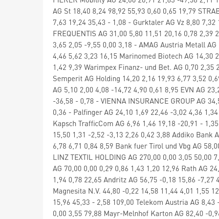
AG St 18,40 8,24 98,92 55,93 0,60 0,65 19,79 STRA
7,63 19,24 35,43 - 1,08 - Gurktaler AG Vz 8,80 7,32
FREQUENTIS AG 31,00 5,80 11,51 20,16 0,78 2,39 22
3,65 2,05 -9,55 0,00 3,18 - AMAG Austria Metall AG 
4,46 5,62 3,23 16,15 Marinomed Biotech AG 14,30 
1,42 9,39 Warimpex Finanz- und Bet. AG 0,70 2,35 2
Semperit AG Holding 14,20 2,16 19,93 6,77 3,52 0,
AG 5,10 2,00 4,08 -14,72 4,90 0,61 8,95 EVN AG 23,
-36,58 - 0,78 - VIENNA INSURANCE GROUP AG 34,50 
0,36 - Palfinger AG 24,10 1,69 22,46 -3,02 4,36 
Kapsch TrafficCom AG 6,96 1,46 19,18 -20,91 - 1,3
15,50 1,31 -2,52 -3,13 2,26 0,42 3,88 Addiko Bank 
6,78 6,71 0,84 8,59 Bank fuer Tirol und Vbg AG 58,0
LINZ TEXTIL HOLDING AG 270,00 0,00 3,05 50,00 7,7
AG 70,00 0,00 0,29 0,86 1,43 1,20 12,96 Rath AG 24,
1,94 0,78 22,65 Andritz AG 56,75 -0,18 15,86 -7,27
Magnesita N.V. 44,80 -0,22 14,58 11,44 4,01 1,55 1
15,96 45,33 - 2,58 109,00 Telekom Austria AG 8,43 
0,00 3,55 79,88 Mayr-Melnhof Karton AG 82,40 -0,96