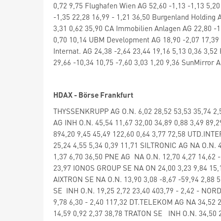
0,72 9,75 Flughafen Wien AG 52,60 -1,13 -1,13 5,20
-1,35 22,28 16,99 - 1,21 36,50 Burgenland Holding A
3,31 0,62 35,90 CA Immobilien Anlagen AG 22,80 -1,
0,70 10,14 UBM Development AG 18,90 -2,07 17,39 -1
Internat. AG 24,38 -2,64 23,44 19,16 5,13 0,36 3,5
29,66 -10,34 10,75 -7,60 3,03 1,20 9,36 SunMirror A
HDAX - Börse Frankfurt
THYSSENKRUPP AG O.N. 6,02 28,52 53,53 35,74 2,
AG INH O.N. 45,54 11,67 32,00 34,89 0,88 3,49 89
894,20 9,45 45,49 122,60 0,64 3,77 72,58 UTD.INTE
25,24 4,55 5,34 0,39 11,71 SILTRONIC AG NA O.N. 4
1,37 6,70 36,50 PNE AG NA O.N. 12,70 4,27 14,62 
23,97 IONOS GROUP SE NA ON 24,00 3,23 9,84 15,11
AIXTRON SE NA O.N. 13,90 3,08 -8,67 -59,94 2,88 
SE INH O.N. 19,25 2,72 23,40 403,79 - 2,42 - NOR
9,78 6,30 - 2,40 117,32 DT.TELEKOM AG NA 34,52 2
14,59 0,92 2,37 38,78 TRATON SE INH O.N. 34,50 