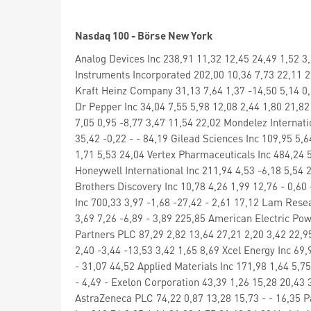
Nasdaq 100 - Börse New York
Analog Devices Inc 238,91 11,32 12,45 24,49 1,52 3
Instruments Incorporated 202,00 10,36 7,73 22,11 2,
Kraft Heinz Company 31,13 7,64 1,37 -14,50 5,14 0,
Dr Pepper Inc 34,04 7,55 5,98 12,08 2,44 1,80 21,8
7,05 0,95 -8,77 3,47 11,54 22,02 Mondelez Internati
35,42 -0,22 - - 84,19 Gilead Sciences Inc 109,95 5
1,71 5,53 24,04 Vertex Pharmaceuticals Inc 484,24 5,
Honeywell International Inc 211,94 4,53 -6,18 5,54
Brothers Discovery Inc 10,78 4,26 1,99 12,76 - 0,6
Inc 700,33 3,97 -1,68 -27,42 - 2,61 17,12 Lam Rese
3,69 7,26 -6,89 - 3,89 225,85 American Electric Po
Partners PLC 87,29 2,82 13,64 27,21 2,20 3,42 22,9
2,40 -3,44 -13,53 3,42 1,65 8,69 Xcel Energy Inc 69
- 31,07 44,52 Applied Materials Inc 171,98 1,64 5,7
- 4,49 - Exelon Corporation 43,39 1,26 15,28 20,43 3
AstraZeneca PLC 74,22 0,87 13,28 15,73 - - 16,35 P