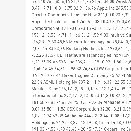
Inc 310,76 0,85 6,16 21,98 1,75 21,40 34,00 Verisk 
0,47 19,71 10,31 0,75 32,91 36,96 Apple Inc 245,55 
Charter Communications Inc New 361,00 0,20 5,32 2
Roper Technologies Inc 574,05 0,08 10,43 3,37 0,49
Corporation 408,21 -0,05 -3,15 -0,84 0,73 12,37 34
156,12 -0,55 -4,71 -11,66 5,12 1,59 9,00 Intuitive S
-16,38 - 7,60 48,56 Micron Technology Inc 98,84 -0
2,08 -14,83 33,66 Booking Holdings Inc 4990,64 -1,0
-32,25 33,59 GE HealthCare Technologies Inc 91,09 
4,20 25,09 ANSYS Inc 334,21 -1,39 -0,92 -1,80 - 4,8
-1,45 16,45 64,31 - -96,38 74,84 CDW Corporation 18
0,98 9,89 24,44 Baker Hughes Company 45,62 -1,68 1
22,94 ASML Holding NV 737,21 -1,91 6,37 -22,55 0,9
Mobile US Inc 265,17 -2,08 20,13 62,13 1,40 4,08 27
International Inc 277,47 -2,13 -0,53 11,30 0,87 -25,
181,58 -2,83 -4,65 24,95 0,33 - 22,34 Alphabet A 17
0,01 35,50 111,56 CSX Corporation 32,30 -3,21 0,09
1,87 16,74 62,39 Adobe Inc 444,32 -3,44 -0,08 -17,35
Holdings Inc 74,95 -3,87 -12,19 28,45 - 4,14 18,60
191,03 -4,50 4,98 42,66 - 20,45 47,34 Copart Inc 56,