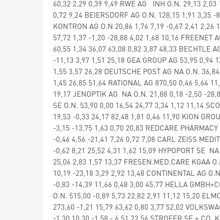
60,32 2,29 0,39 9,49 RWE AG INH O.N. 29,13 2,03 
0,72 9,24 BEIERSDORF AG O.N. 128,15 1,91 3,35 -8
KONTRON AG O.N 20,86 1,76 7,19 -0,67 2,41 2,26 1
57,72 1,37 -1,20 -28,88 4,02 1,68 10,16 FREENET 
60,55 1,34 36,07 63,08 0,82 3,87 48,33 BECHTLE AG
-11,13 3,97 1,51 25,18 GEA GROUP AG 53,95 0,94 
1,55 3,57 26,28 DEUTSCHE POST AG NA O.N. 36,84 
1,45 26,85 51,64 RATIONAL AG 870,50 0,46 5,64 11
19,17 JENOPTIK AG NA O.N. 21,88 0,18 -2,50 -28,8
SE O.N. 53,90 0,00 16,54 24,77 3,34 1,12 11,14 
19,53 -0,33 24,17 82,48 1,81 0,46 11,90 KION GRO
-3,15 -13,75 1,63 0,70 20,83 REDCARE PHARMACY 
-0,46 4,56 -21,41 7,26 0,72 7,08 CARL ZEISS MEDI
-0,62 8,21 25,52 4,31 1,62 15,09 HYPOPORT SE NA O
25,06 2,83 1,57 13,37 FRESEN.MED.CARE KGAA O.N.
10,19 -23,18 3,29 2,92 13,48 CONTINENTAL AG O.N
-0,83 -14,39 11,66 0,48 3,00 45,77 HELLA GMBH+
O.N. 515,00 -0,89 5,73 22,82 2,91 11,12 15,20 ELM
273,60 -1,21 15,79 63,62 0,80 3,77 52,02 VOLKSWA
-1,30 10,30 -1,58 - 6,51 22,56 STROEER SE + CO.