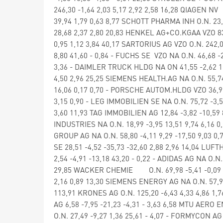
246,30 -1,64 2,03 5,17 2,92 2,58 16,28 QIAGEN NV
39,94 1,79 0,63 8,77 SCHOTT PHARMA INH O.N. 23,7
28,68 2,37 2,80 20,83 HENKEL AG+CO.KGAA VZO 83,9
0,95 1,12 3,84 40,17 SARTORIUS AG VZO O.N. 242,
8,80 41,60 - 0,84 - FUCHS SE VZO NA O.N. 46,68 -2
3,36 - DAIMLER TRUCK HLDG NA ON 41,55 -2,62 12
4,50 2,96 25,25 SIEMENS HEALTH.AG NA O.N. 55,74
16,06 0,17 0,70 - PORSCHE AUTOM.HLDG VZO 36,99 -
3,15 0,90 - LEG IMMOBILIEN SE NA O.N. 75,72 -3,59
3,60 11,93 TAG IMMOBILIEN AG 12,84 -3,82 -10,59 
INDUSTRIES NA O.N. 18,99 -3,95 13,51 9,74 6,16 
GROUP AG NA O.N. 58,80 -4,11 9,29 -17,50 9,03 0
SE 28,51 -4,52 -35,73 -32,60 2,88 2,96 14,04 LU
2,54 -4,91 -13,18 43,20 - 0,22 - ADIDAS AG NA O.N.
29,85 WACKER CHEMIE O.N. 69,98 -5,41 -0,09 -2
2,16 0,89 13,30 SIEMENS ENERGY AG NA O.N. 57,96 
113,91 KRONES AG O.N. 125,20 -6,43 4,33 4,86 1,7
AG 6,58 -7,95 -21,23 -4,31 - 3,63 6,58 MTU AERO 
O.N. 27,49 -9,27 1,36 25,61 - 4,07 - FORMYCON AG 2