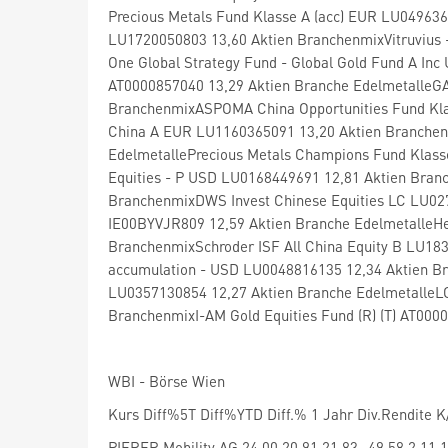
Precious Metals Fund Klasse A (acc) EUR LU049636
LU1720050803 13,60 Aktien BranchenmixVitruvius 
One Global Strategy Fund - Global Gold Fund A In
AT0000857040 13,29 Aktien Branche EdelmetalleGA
BranchenmixASPOMA China Opportunities Fund Kla
China A EUR LU1160365091 13,20 Aktien Branche
EdelmetallePrecious Metals Champions Fund Klasse
Equities - P USD LU0168449691 12,81 Aktien Bra
BranchenmixDWS Invest Chinese Equities LC LU027
IE00BYVJR809 12,59 Aktien Branche EdelmetalleHe
BranchenmixSchroder ISF All China Equity B LU18
accumulation - USD LU0048816135 12,34 Aktien Br
LU0357130854 12,27 Aktien Branche EdelmetalleLO
BranchenmixI-AM Gold Equities Fund (R) (T) AT000
WBI - Börse Wien
Kurs Diff%5T Diff%YTD Diff.% 1 Jahr Div.Rendit
PIERER Mobility AG 24,00 20,91 21,83 -49,58 2,11 1