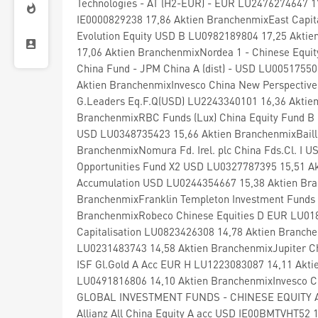
Technologies - AT (H2-EUR) - EUR LU2476274647 17
IE0000829238 17,86 Aktien BranchenmixEast Capit
Evolution Equity USD B LU0982189804 17,25 Akti
17,06 Aktien BranchenmixNordea 1 - Chinese Equi
China Fund - JPM China A (dist) - USD LU00517550
Aktien BranchenmixInvesco China New Perspective
G.Leaders Eq.F.Q(USD) LU2243340101 16,36 Aktien
BranchenmixRBC Funds (Lux) China Equity Fund B 
USD LU0348735423 15,66 Aktien BranchenmixBailli
BranchenmixNomura Fd. Irel. plc China Fds.Cl. I
Opportunities Fund X2 USD LU0327787395 15,51 Akt
Accumulation USD LU0244354667 15,38 Aktien Br
BranchenmixFranklin Templeton Investment Funds 
BranchenmixRobeco Chinese Equities D EUR LU018
Capitalisation LU0823426308 14,78 Aktien Branchen
LU0231483743 14,58 Aktien BranchenmixJupiter Ch
ISF Gl.Gold A Acc EUR H LU1223083087 14,11 Akti
LU0491816806 14,10 Aktien BranchenmixInvesco 
GLOBAL INVESTMENT FUNDS - CHINESE EQUITY AD 
Allianz All China Equity A acc USD IE00BMTVHT52 