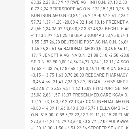
60,32 2,29 0,39 9,49 RWE AG INH O.N. 29,13 2,03 
0,72 9,24 BEIERSDORF AG O.N. 128,15 1,91 3,35 -8
KONTRON AG O.N 20,86 1,76 7,19 -0,67 2,41 2,26 1
57,72 1,37 -1,20 -28,88 4,02 1,68 10,16 FREENET 
60,55 1,34 36,07 63,08 0,82 3,87 48,33 BECHTLE AG
-11,13 3,97 1,51 25,18 GEA GROUP AG 53,95 0,94 
1,55 3,57 26,28 DEUTSCHE POST AG NA O.N. 36,84 
1,45 26,85 51,64 RATIONAL AG 870,50 0,46 5,64 11
19,17 JENOPTIK AG NA O.N. 21,88 0,18 -2,50 -28,8
SE O.N. 53,90 0,00 16,54 24,77 3,34 1,12 11,14 
19,53 -0,33 24,17 82,48 1,81 0,46 11,90 KION GRO
-3,15 -13,75 1,63 0,70 20,83 REDCARE PHARMACY 
-0,46 4,56 -21,41 7,26 0,72 7,08 CARL ZEISS MEDI
-0,62 8,21 25,52 4,31 1,62 15,09 HYPOPORT SE NA O
25,06 2,83 1,57 13,37 FRESEN.MED.CARE KGAA O.N.
10,19 -23,18 3,29 2,92 13,48 CONTINENTAL AG O.N
-0,83 -14,39 11,66 0,48 3,00 45,77 HELLA GMBH+
O.N. 515,00 -0,89 5,73 22,82 2,91 11,12 15,20 ELM
273,60 -1,21 15,79 63,62 0,80 3,77 52,02 VOLKSWA
-1,30 10,30 -1,58 - 6,51 22,56 STROEER SE + CO.