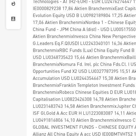
Technologies - AT (H2-EUR) - EUR LU2476274647 17
IE0000829238 17,86 Aktien BranchenmixEast Capit
Evolution Equity USD B LU0982189804 17,25 Akti
17,06 Aktien BranchenmixNordea 1 - Chinese Equi
China Fund - JPM China A (dist) - USD LU00517550
Aktien BranchenmixInvesco China New Perspective
G.Leaders Eq.F.Q(USD) LU2243340101 16,36 Aktien
BranchenmixRBC Funds (Lux) China Equity Fund B 
USD LU0348735423 15,66 Aktien BranchenmixBailli
BranchenmixNomura Fd. Irel. plc China Fds.Cl. I
Opportunities Fund X2 USD LU0327787395 15,51 Akt
Accumulation USD LU0244354667 15,38 Aktien Br
BranchenmixFranklin Templeton Investment Funds 
BranchenmixRobeco Chinese Equities D EUR LU018
Capitalisation LU0823426308 14,78 Aktien Branchen
LU0231483743 14,58 Aktien BranchenmixJupiter Ch
ISF Gl.Gold A Acc EUR H LU1223083087 14,11 Akti
LU0491816806 14,10 Aktien BranchenmixInvesco 
GLOBAL INVESTMENT FUNDS - CHINESE EQUITY AD 
Allianz All China Equity A acc USD IE00BMTVHT52 