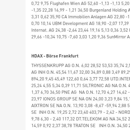
0,72 9,75 Flughafen Wien AG 52,60 -1,13 -1,13 5,20
-1,35 22,28 16,99 - 1,21 36,50 Burgenland Holding A
3,31 0,62 35,90 CA Immobilien Anlagen AG 22,80 -1,
0,70 10,14 UBM Development AG 18,90 -2,07 17,39 -1
Internat. AG 24,38 -2,64 23,44 19,16 5,13 0,36 3,5
29,66 -10,34 10,75 -7,60 3,03 1,20 9,36 SunMirror A
HDAX - Börse Frankfurt
THYSSENKRUPP AG O.N. 6,02 28,52 53,53 35,74 2,
AG INH O.N. 45,54 11,67 32,00 34,89 0,88 3,49 89
894,20 9,45 45,49 122,60 0,64 3,77 72,58 UTD.INTE
25,24 4,55 5,34 0,39 11,71 SILTRONIC AG NA O.N. 4
1,37 6,70 36,50 PNE AG NA O.N. 12,70 4,27 14,62 
23,97 IONOS GROUP SE NA ON 24,00 3,23 9,84 15,11
AIXTRON SE NA O.N. 13,90 3,08 -8,67 -59,94 2,88 
SE INH O.N. 19,25 2,72 23,40 403,79 - 2,42 - NOR
9,78 6,30 - 2,40 117,32 DT.TELEKOM AG NA 34,52 2
14,59 0,92 2,37 38,78 TRATON SE INH O.N. 34,50 