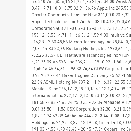
Inc 310,76 0,85 6,16 21,98 1,75 21,40 34,00 Verisk 
0,47 19,71 10,31 0,75 32,91 36,96 Apple Inc 245,55 
Charter Communications Inc New 361,00 0,20 5,32 2
Roper Technologies Inc 574,05 0,08 10,43 3,37 0,49
Corporation 408,21 -0,05 -3,15 -0,84 0,73 12,37 34
156,12 -0,55 -4,71 -11,66 5,12 1,59 9,00 Intuitive S
-16,38 - 7,60 48,56 Micron Technology Inc 98,84 -0
2,08 -14,83 33,66 Booking Holdings Inc 4990,64 -1,0
-32,25 33,59 GE HealthCare Technologies Inc 91,09 
4,20 25,09 ANSYS Inc 334,21 -1,39 -0,92 -1,80 - 4,8
-1,45 16,45 64,31 - -96,38 74,84 CDW Corporation 18
0,98 9,89 24,44 Baker Hughes Company 45,62 -1,68 1
22,94 ASML Holding NV 737,21 -1,91 6,37 -22,55 0,9
Mobile US Inc 265,17 -2,08 20,13 62,13 1,40 4,08 27
International Inc 277,47 -2,13 -0,53 11,30 0,87 -25,
181,58 -2,83 -4,65 24,95 0,33 - 22,34 Alphabet A 17
0,01 35,50 111,56 CSX Corporation 32,30 -3,21 0,09
1,87 16,74 62,39 Adobe Inc 444,32 -3,44 -0,08 -17,35
Holdings Inc 74,95 -3,87 -12,19 28,45 - 4,14 18,60
191,03 -4,50 4,98 42,66 - 20,45 47,34 Copart Inc 56,