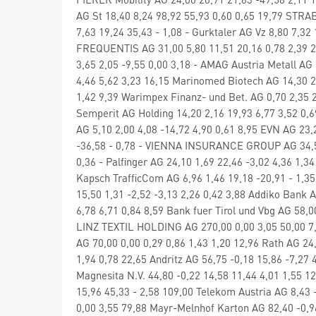
AG St 18,40 8,24 98,92 55,93 0,60 0,65 19,79 STRA
7,63 19,24 35,43 - 1,08 - Gurktaler AG Vz 8,80 7,32
FREQUENTIS AG 31,00 5,80 11,51 20,16 0,78 2,39 22
3,65 2,05 -9,55 0,00 3,18 - AMAG Austria Metall AG 
4,46 5,62 3,23 16,15 Marinomed Biotech AG 14,30 
1,42 9,39 Warimpex Finanz- und Bet. AG 0,70 2,35 2
Semperit AG Holding 14,20 2,16 19,93 6,77 3,52 0,
AG 5,10 2,00 4,08 -14,72 4,90 0,61 8,95 EVN AG 23,
-36,58 - 0,78 - VIENNA INSURANCE GROUP AG 34,50 
0,36 - Palfinger AG 24,10 1,69 22,46 -3,02 4,36 
Kapsch TrafficCom AG 6,96 1,46 19,18 -20,91 - 1,3
15,50 1,31 -2,52 -3,13 2,26 0,42 3,88 Addiko Bank 
6,78 6,71 0,84 8,59 Bank fuer Tirol und Vbg AG 58,0
LINZ TEXTIL HOLDING AG 270,00 0,00 3,05 50,00 7,7
AG 70,00 0,00 0,29 0,86 1,43 1,20 12,96 Rath AG 24,
1,94 0,78 22,65 Andritz AG 56,75 -0,18 15,86 -7,27
Magnesita N.V. 44,80 -0,22 14,58 11,44 4,01 1,55 1
15,96 45,33 - 2,58 109,00 Telekom Austria AG 8,43 
0,00 3,55 79,88 Mayr-Melnhof Karton AG 82,40 -0,96