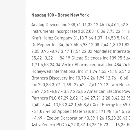
Nasdaq 100 - Börse New York
Analog Devices Inc 238,91 11,32 12,45 24,49 1,52 3
Instruments Incorporated 202,00 10,36 7,73 22,11 2,
Kraft Heinz Company 31,13 7,64 1,37 -14,50 5,14 0,
Dr Pepper Inc 34,04 7,55 5,98 12,08 2,44 1,80 21,8
7,05 0,95 -8,77 3,47 11,54 22,02 Mondelez Internati
35,42 -0,22 - - 84,19 Gilead Sciences Inc 109,95 5
1,71 5,53 24,04 Vertex Pharmaceuticals Inc 484,24 5,
Honeywell International Inc 211,94 4,53 -6,18 5,54
Brothers Discovery Inc 10,78 4,26 1,99 12,76 - 0,6
Inc 700,33 3,97 -1,68 -27,42 - 2,61 17,12 Lam Rese
3,69 7,26 -6,89 - 3,89 225,85 American Electric Po
Partners PLC 87,29 2,82 13,64 27,21 2,20 3,42 22,9
2,40 -3,44 -13,53 3,42 1,65 8,69 Xcel Energy Inc 69
- 31,07 44,52 Applied Materials Inc 171,98 1,64 5,7
- 4,49 - Exelon Corporation 43,39 1,26 15,28 20,43 3
AstraZeneca PLC 74,22 0,87 13,28 15,73 - - 16,35 P