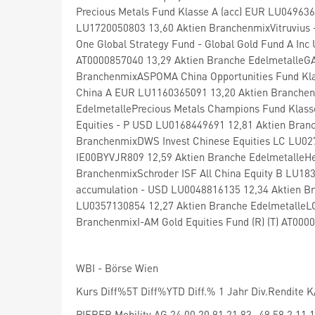
Precious Metals Fund Klasse A (acc) EUR LU049636
LU1720050803 13,60 Aktien BranchenmixVitruvius 
One Global Strategy Fund - Global Gold Fund A In
AT0000857040 13,29 Aktien Branche EdelmetalleGA
BranchenmixASPOMA China Opportunities Fund Kla
China A EUR LU1160365091 13,20 Aktien Branche
EdelmetallePrecious Metals Champions Fund Klasse
Equities - P USD LU0168449691 12,81 Aktien Bra
BranchenmixDWS Invest Chinese Equities LC LU027
IE00BYVJR809 12,59 Aktien Branche EdelmetalleHe
BranchenmixSchroder ISF All China Equity B LU18
accumulation - USD LU0048816135 12,34 Aktien Br
LU0357130854 12,27 Aktien Branche EdelmetalleLO
BranchenmixI-AM Gold Equities Fund (R) (T) AT000
WBI - Börse Wien
Kurs Diff%5T Diff%YTD Diff.% 1 Jahr Div.Rendit
PIERER Mobility AG 24,00 20,91 21,83 -49,58 2,11 1