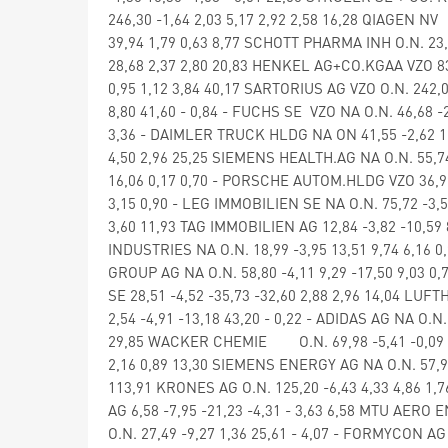
246,30 -1,64 2,03 5,17 2,92 2,58 16,28 QIAGEN NV
39,94 1,79 0,63 8,77 SCHOTT PHARMA INH O.N. 23,7
28,68 2,37 2,80 20,83 HENKEL AG+CO.KGAA VZO 83,9
0,95 1,12 3,84 40,17 SARTORIUS AG VZO O.N. 242,
8,80 41,60 - 0,84 - FUCHS SE VZO NA O.N. 46,68 -2
3,36 - DAIMLER TRUCK HLDG NA ON 41,55 -2,62 12
4,50 2,96 25,25 SIEMENS HEALTH.AG NA O.N. 55,74
16,06 0,17 0,70 - PORSCHE AUTOM.HLDG VZO 36,99 -
3,15 0,90 - LEG IMMOBILIEN SE NA O.N. 75,72 -3,59
3,60 11,93 TAG IMMOBILIEN AG 12,84 -3,82 -10,59 
INDUSTRIES NA O.N. 18,99 -3,95 13,51 9,74 6,16 
GROUP AG NA O.N. 58,80 -4,11 9,29 -17,50 9,03 0
SE 28,51 -4,52 -35,73 -32,60 2,88 2,96 14,04 LU
2,54 -4,91 -13,18 43,20 - 0,22 - ADIDAS AG NA O.N.
29,85 WACKER CHEMIE O.N. 69,98 -5,41 -0,09 -2
2,16 0,89 13,30 SIEMENS ENERGY AG NA O.N. 57,96 
113,91 KRONES AG O.N. 125,20 -6,43 4,33 4,86 1,7
AG 6,58 -7,95 -21,23 -4,31 - 3,63 6,58 MTU AERO 
O.N. 27,49 -9,27 1,36 25,61 - 4,07 - FORMYCON AG 2