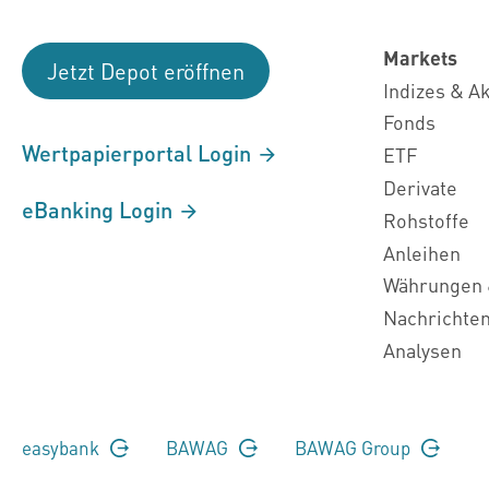
Markets
Jetzt Depot eröffnen
Indizes & A
Fonds
Wertpapierportal Login
ETF
Derivate
eBanking Login
Rohstoffe
Anleihen
Währungen 
Nachrichte
Analysen
easybank
BAWAG
BAWAG Group