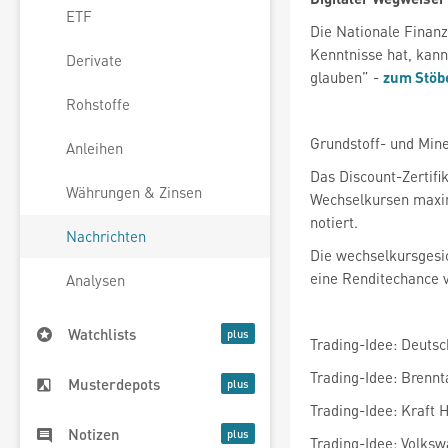
ETF
Die Nationale Finanz
Kenntnisse hat, kann
Derivate
glauben” -
zum Stöbe
Rohstoffe
Grundstoff- und Min
Anleihen
Das Discount-Zertifi
Währungen & Zinsen
Wechselkursen maxima
notiert.
Nachrichten
Die wechselkursgesic
eine Renditechance v
Analysen
Watchlists
Trading-Idee: Deuts
Trading-Idee: Brenn
Musterdepots
Trading-Idee: Kraft 
Notizen
Trading-Idee: Volksw