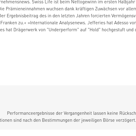
rnehmensnews. Swiss Life ist beim Nettogewinn im ersten Halbjahr m
 Die Prämieneinnahmen wuchsen dank kräftigen Zuwächsen vor allem 
Der Ergebnisbeitrag des in den letzten Jahren forcierten Vermögen
 Franken zu.< »Internationale Analysenews. Jefferies hat Adesso
von
ries hat Drägerwerk
von "Underperform" auf "Hold" hochgestuft und 
Performanceergebnisse der Vergangenheit lassen keine Rückschl
tionen sind nach den Bestimmungen der jeweiligen Börse verzögert