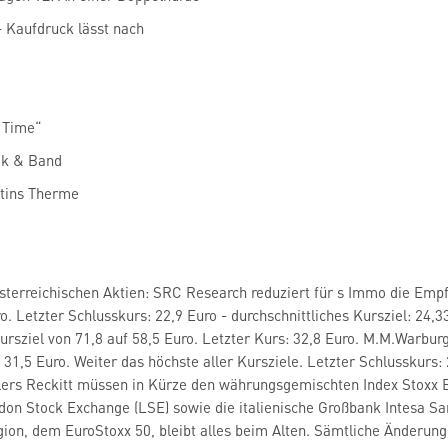
- Kaufdruck lässt nach
t Time“
ok & Band
rtins Therme
terreichischen Aktien: SRC Research reduziert für s Immo die Empf
ro. Letzter Schlusskurs: 22,9 Euro - durchschnittliches Kursziel: 24
Kursziel von 71,8 auf 58,5 Euro. Letzter Kurs: 32,8 Euro. M.M.Warbu
 31,5 Euro. Weiter das höchste aller Kursziele. Letzter Schlusskurs: 
ers Reckitt
müssen in Kürze den währungsgemischten Index Stoxx Eu
ndon Stock Exchange
(LSE) sowie die italienische Großbank Intesa S
gion, dem EuroStoxx 50, bleibt alles beim Alten. Sämtliche Änderun