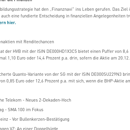
bildungsstrategie hat den „Finanznavi” ins Leben gerufen. Das Ziel i
 auch eine fundierte Entscheidung in finanziellen Angelegenheiten tr
rn hier.
enaktien mit Renditechancen
kat der HVB mit der ISIN DE000HD1X3C5 bietet einen Puffer von 8,6 
l 1,10 Euro oder 14,4 Prozent p.a. drin, sofern die Aktie am 20.12
herte Quanto-Variante von der SG mit der ISIN DE000SU229N3 bring
on 0,85 Euro oder 12,6 Prozent p.a. mit sich, wenn die BHP-Aktie am
che Telekom - Neues 2-Dekaden-Hoch
tag - SMA 100 im Fokus
Heinz - Vor Bullenkerzen-Bestätigung
agen VZ: An einer Doppelhürde