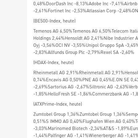
0,48%DoorDash Inc -8,13%Adobe Inc -7,41%Airbnb
-2,61%Fortinet Inc -2,53%Atlassian Corp -2,48%O
(BE500-Index, heute)
Temenos AG 6,50%Temenos AG 6,50%Telecom Itali
Holdings 2,44%Hensoldt AG 2,41%Nibe Industrier
Oyj -3,56%OCI NV -3,55%Unipol Gruppo SpA -3,45
-2,83%Allfunds Group Plc -2,79%Rexel SA -2,60%
(HDAX-Index, heute)
Rheinmetall AG 2,91%Rheinmetall AG 2,91%Henso
0,74%Encavis AG 0,50%PNE AG 0,45%E.ON SE 0,4
-2,69%Sartorius AG -2,67%Siltronic AG -2,63%Ve
-1,85%HelloFresh SE -1,86%Commerzbank AG -1,
(ATXPrime-Index, heute)
Zumtobel Group 1,36%Zumtobel Group 1,36%Sempe
0,51%S IMMO AG 0,40%Flughafen Wien AG 0,40%T
-3,03%Marinomed Biotech -2,34%AT&S -1,89%Euro
-1,44%Palfinger AG -1,41%Wienerberger AG -1,