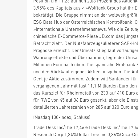
Position um 11,23 auf nun 2,08 Prozent des Aktienk
3,95% des Kapitals aus.< »Wolftank Group hat ihr 
bekräftigt. Die Gruppe nimmt an der weltweit größt
ESG Data Hub der Österreichischen Kontrollbank (OeK
»Internationale Unternehmensnews. Wie die Zeitung
chinesische E-Commerce-Riese JD.com
das jüngst
Betracht zieht. Der Nutzfahrzeugzulieferer SAF-Ho
Prognose erreicht. Der Umsatz stieg laut vorläufige
Währungseffekte und Übernahmen, legte der Umsatz
Millionen Euro nach oben. Die spanische Großbank
und den Rückkauf eigener Aktien ausgeben. Die Ant
Cent je Aktie zustimmen. Zudem will Santander für 
vergangenen Jahr mit fast 11,1 Milliarden Euro den
das Kursziel für Rheinmetall
von 233 auf 410 Euro a
für RWE
von 45 auf 36 Euro gesenkt, aber die Eins
detaillierten Jahreszahlen von 285 auf 320 Euro an
(Nasdaq 100-Index, Schluss)
Trade Desk Inc/The 17,46%Trade Desk Inc/The 17
Research Corp 1,34%Dollar Tree Inc 0,86%Coca-C