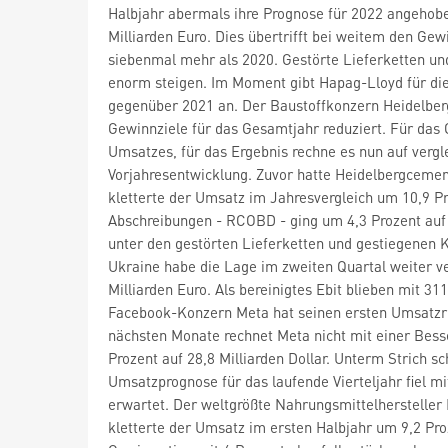
Halbjahr abermals ihre Prognose für 2022 angehoben
Milliarden Euro. Dies übertrifft bei weitem den Ge
siebenmal mehr als 2020. Gestörte Lieferketten und
enorm steigen. Im Moment gibt Hapag-Lloyd für die 
gegenüber 2021 an. Der Baustoffkonzern Heidelb
Gewinnziele für das Gesamtjahr reduziert. Für das
Umsatzes, für das Ergebnis rechne es nun auf verg
Vorjahresentwicklung. Zuvor hatte Heidelbergcement
kletterte der Umsatz im Jahresvergleich um 10,9 Pr
Abschreibungen - RCOBD - ging um 4,3 Prozent auf 
unter den gestörten Lieferketten und gestiegenen
Ukraine habe die Lage im zweiten Quartal weiter ve
Milliarden Euro. Als bereinigtes Ebit blieben mit 3
Facebook-Konzern Meta
hat seinen ersten Umsatzr
nächsten Monate rechnet Meta nicht mit einer Bes
Prozent auf 28,8 Milliarden Dollar. Unterm Strich s
Umsatzprognose für das laufende Vierteljahr fiel mi
erwartet. Der weltgrößte Nahrungsmittelhersteller
kletterte der Umsatz im ersten Halbjahr um 9,2 Pro