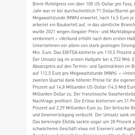
Brent-Rohölpreis von über 100 US-Dollar pro Fass,
Jahr war er bei durchschnittlich 71 Dollar/Barrel ge
Megawattstunde (MWh) erwartet, nach 16,5 Euro j
arbeitet ein Baukartell auf, in das sämtliche Bran
wurde 2021 wegen illegaler Preis- und Marktabspra
verdonnert.< »Verbund erhöht nach dem ersten Halbj
Unternehmen vor allem von stark gestiegen Stromp
Mio. Euro. Das EBITDA kletterte um 110,5 Prozent au
Der Umsatz lag im ersten Halbjahr bei 4,732 Mrd. Eu
Absatzpreis auf den Termin- und Spotmärkten im Be
auf 112,5 Euro pro Megawattstunde (MWh). < »Inter
zweiten Quartal dank höherer Preise für die eigene
Prozent auf 14,8 Milliarden US-Dollar (14,5 Mrd Eur
Milliarden Dollar zu. Der französische Gaseherstell
Nachfrage profitiert. Die Erlöse kletterten um 31 P
Prozent auf 2,29 Milliarden Euro zu. Der britisch
und Gewinnrückgang verbucht. Der Umsatz sank im V
Das bereinigte Ebitda sackte sogar um 28 Prozent a
schwächeren Geschäft etwa mit Eisenerz und Kupfer