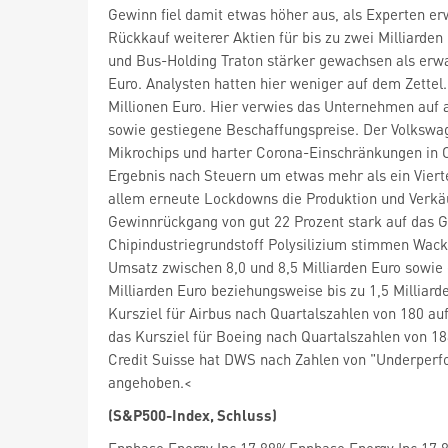
Gewinn fiel damit etwas höher aus, als Experten er
Rückkauf weiterer Aktien für bis zu zwei Milliarde
und Bus-Holding Traton
stärker gewachsen als erwar
Euro. Analysten hatten hier weniger auf dem Zettel
Millionen Euro. Hier verwies das Unternehmen auf 
sowie gestiegene Beschaffungspreise. Der Volksw
Mikrochips und harter Corona-Einschränkungen in C
Ergebnis nach Steuern um etwas mehr als ein Vierte
allem erneute Lockdowns die Produktion und Verkäu
Gewinnrückgang von gut 22 Prozent stark auf das G
Chipindustriegrundstoff Polysilizium stimmen Wa
Umsatz zwischen 8,0 und 8,5 Milliarden Euro sowie e
Milliarden Euro beziehungsweise bis zu 1,5 Milliar
Kursziel für Airbus
nach Quartalszahlen von 180 auf
das Kursziel für Boeing
nach Quartalszahlen von 18
Credit Suisse hat DWS
nach Zahlen von "Underperfo
angehoben.<
(S&P500-Index, Schluss)