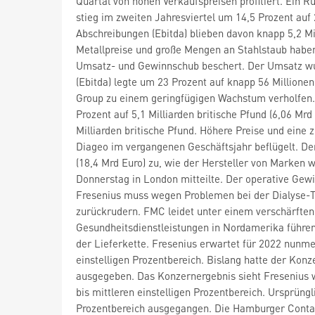
Quartal von hohen Verkaufspreisen profitiert. Ein
stieg im zweiten Jahresviertel um 14,5 Prozent auf 
Abschreibungen (Ebitda) blieben davon knapp 5,2 Mi
Metallpreise und große Mengen an Stahlstaub habe
Umsatz- und Gewinnschub beschert. Der Umsatz wuc
(Ebitda) legte um 23 Prozent auf knapp 56 Million
Group
zu einem geringfügigen Wachstum verholfen. 
Prozent auf 5,1 Milliarden britische Pfund (6,06 Mr
Milliarden britische Pfund. Höhere Preise und ein
Diageo
im vergangenen Geschäftsjahr beflügelt. Der
(18,4 Mrd Euro) zu, wie der Hersteller von Marken 
Donnerstag in London mitteilte. Der operative Gew
Fresenius
muss wegen Problemen bei der Dialyse-T
zurückrudern. FMC leidet unter einem verschärften
Gesundheitsdienstleistungen in Nordamerika führen
der Lieferkette. Fresenius erwartet für 2022 nun
einstelligen Prozentbereich. Bislang hatte der Konz
ausgegeben. Das Konzernergebnis sieht Fresenius w
bis mittleren einstelligen Prozentbereich. Ursprü
Prozentbereich ausgegangen. Die Hamburger Conta