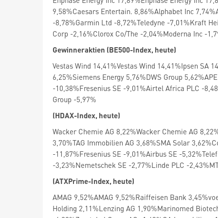
Enphase Energy Inc 17,89%Enphase Energy Inc 17
9,58%Caesars Entertain. 8,86%Alphabet Inc 7,74%
-8,78%Garmin Ltd -8,72%Teledyne -7,01%Kraft He
Corp -2,16%Clorox Co/The -2,04%Moderna Inc -1,
Gewinneraktien (BE500-Index, heute)
Vestas Wind 14,41%Vestas Wind 14,41%Ipsen SA 1
6,25%Siemens Energy 5,76%DWS Group 5,62%AP
-10,38%Fresenius SE -9,01%Airtel Africa PLC -8,
Group -5,97%
(HDAX-Index, heute)
Wacker Chemie AG 8,22%Wacker Chemie AG 8,22%
3,70%TAG Immobilien AG 3,68%SMA Solar 3,62
-11,87%Fresenius SE -9,01%Airbus SE -5,32%Tele
-3,23%Nemetschek SE -2,77%Linde PLC -2,43%MT
(ATXPrime-Index, heute)
AMAG 9,52%AMAG 9,52%Raiffeisen Bank 3,45%voe
Holding 2,11%Lenzing AG 1,90%Marinomed Biote