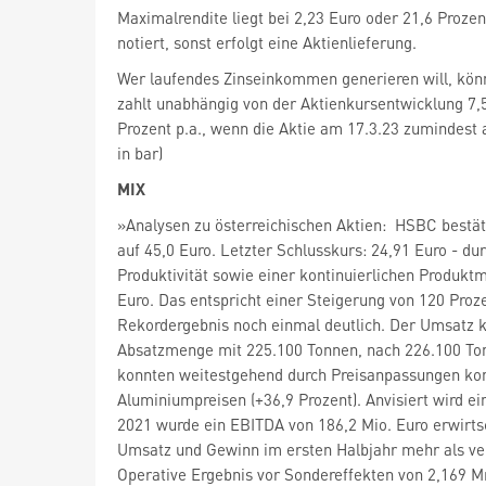
Maximalrendite liegt bei 2,23 Euro oder 21,6 Proze
notiert, sonst erfolgt eine Aktienlieferung.
Wer laufendes Zinseinkommen generieren will, kön
zahlt unabhängig von der Aktienkursentwicklung 7,5 
Prozent p.a., wenn die Aktie am 17.3.23 zumindest au
in bar)
MIX
»Analysen zu österreichischen Aktien: HSBC bestäti
auf 45,0 Euro. Letzter Schlusskurs: 24,91 Euro - du
Produktivität sowie einer kontinuierlichen Produkt
Euro. Das entspricht einer Steigerung von 120 Proz
Rekordergebnis noch einmal deutlich. Der Umsatz kle
Absatzmenge mit 225.100 Tonnen, nach 226.100 Tonn
konnten weitestgehend durch Preisanpassungen kom
Aluminiumpreisen (+36,9 Prozent). Anvisiert wird 
2021 wurde ein EBITDA von 186,2 Mio. Euro erwirtsc
Umsatz und Gewinn im ersten Halbjahr mehr als ve
Operative Ergebnis vor Sondereffekten von 2,169 Mr