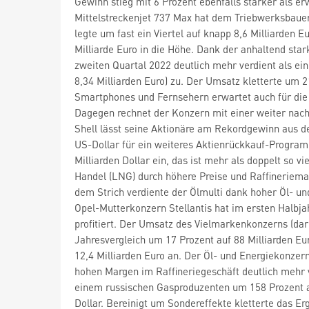
Gewinn stieg mit 6 Prozent ebenfalls stärker als e
Mittelstreckenjet 737 Max hat dem Triebwerksbaue
legte um fast ein Viertel auf knapp 8,6 Milliarden 
Milliarde Euro in die Höhe. Dank der anhaltend st
zweiten Quartal 2022 deutlich mehr verdient als ei
8,34 Milliarden Euro) zu. Der Umsatz kletterte um 2
Smartphones und Fernsehern erwartet auch für die 
Dagegen rechnet der Konzern mit einer weiter nac
Shell
lässt seine Aktionäre am Rekordgewinn aus dem
US-Dollar für ein weiteres Aktienrückkauf-Program
Milliarden Dollar ein, das ist mehr als doppelt so v
Handel (LNG) durch höhere Preise und Raffineriema
dem Strich verdiente der Ölmulti dank hoher Öl- und
Opel-Mutterkonzern Stellantis
hat im ersten Halbj
profitiert. Der Umsatz des Vielmarkenkonzerns (dar
Jahresvergleich um 17 Prozent auf 88 Milliarden Eu
12,4 Milliarden Euro an. Der Öl- und Energiekonzer
hohen Margen im Raffineriegeschäft deutlich mehr v
einem russischen Gasproduzenten um 158 Prozent au
Dollar. Bereinigt um Sondereffekte kletterte das Er