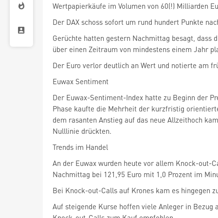
Wertpapierkäufe im Volumen von 60(!) Milliarden Eu
Der DAX schoss sofort um rund hundert Punkte nach 
Gerüchte hatten gestern Nachmittag besagt, dass d
über einen Zeitraum von mindestens einem Jahr plan
Der Euro verlor deutlich an Wert und notierte am f
Euwax Sentiment
Der Euwax-Sentiment-Index hatte zu Beginn der Pre
Phase kaufte die Mehrheit der kurzfristig orientie
dem rasanten Anstieg auf das neue Allzeithoch ka
Nulllinie drückten.
Trends im Handel
An der Euwax wurden heute vor allem Knock-out-Cal
Nachmittag bei 121,95 Euro mit 1,0 Prozent im Min
Bei Knock-out-Calls auf Krones kam es hingegen zu
Auf steigende Kurse hoffen viele Anleger in Bezug a
Knock-out-Calls zum Kauf empfohlen.