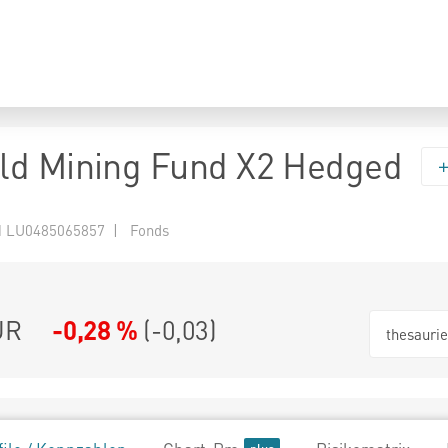
ld Mining Fund X2 Hedged
 LU0485065857 | Fonds
UR
-0,28 %
(
-0,03
)
thesauri