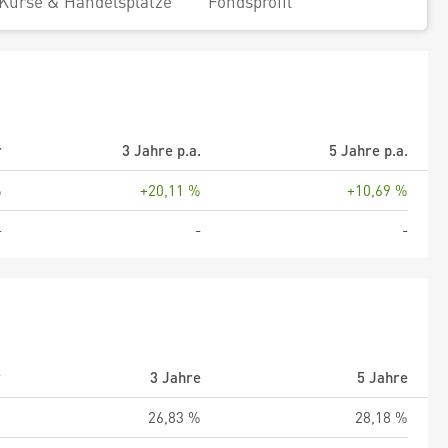
Kurse & Handelsplätze
Fondsprofil
r
3 Jahre p.a.
5 Jahre p.a.
%
+20,11 %
+10,69 %
-
-
-
r
3 Jahre
5 Jahre
%
26,83 %
28,18 %