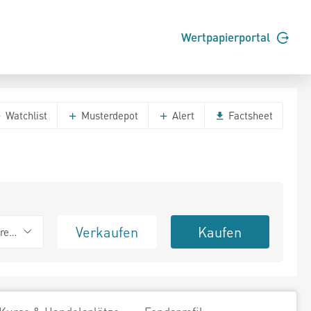
Wertpapierportal
Watchlist
Musterdepot
Alert
Factsheet
Verkaufen
Kaufen
erend