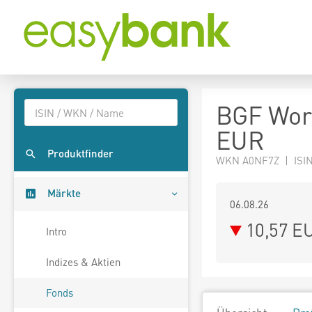
BGF Wor
EUR
Produktfinder
WKN A0NF7Z | ISIN
Märkte
06.08.26
10,57 E
Intro
Indizes & Aktien
Fonds