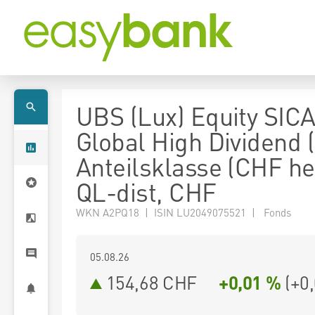
UBS (Lux) Equity SICA
Global High Dividend 
Anteilsklasse (CHF h
QL-dist, CHF
WKN A2PQ18 | ISIN LU2049075521 | Fonds
05.08.26
154,68 CHF
+0,01 %
(
+0