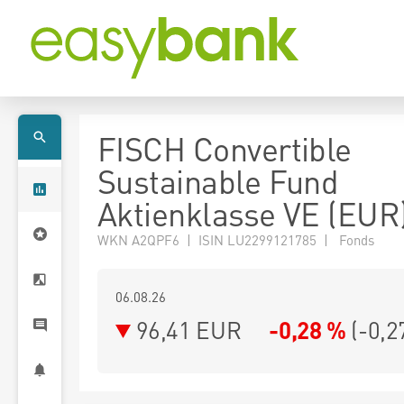
FISCH Convertible
Sustainable Fund
Aktienklasse VE (EUR
WKN A2QPF6 | ISIN LU2299121785 | Fonds
06.08.26
96,41 EUR
-0,28 %
(
-0,2