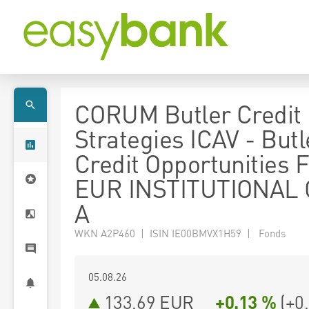
CORUM Butler Credit
Strategies ICAV - Butl
Credit Opportunities 
EUR INSTITUTIONAL
A
WKN A2P460 | ISIN IE00BMVX1H59 | Fonds
05.08.26
133,69 EUR
+0,13 %
(
+0