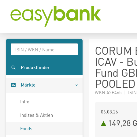
CORUM Bu
ICAV - Bu
Produktfinder
Fund GB
POOLED
Märkte
WKN A2P465 | ISIN
Intro
06.08.26
Indizes & Aktien
149,28 
Fonds