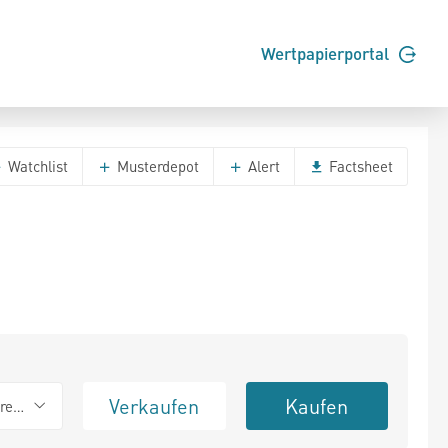
Wertpapierportal
Watchlist
Musterdepot
Alert
Factsheet
Verkaufen
Kaufen
erend