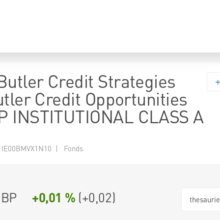
tler Credit Strategies
tler Credit Opportunities
P INSTITUTIONAL CLASS A
 IE00BMVX1N10 | Fonds
GBP
+0,01 %
(
+0,02
)
thesauri