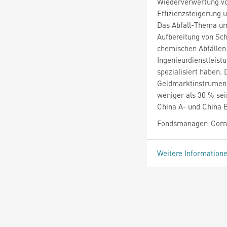
Wiederverwertung vo
Effizienzsteigerung 
Das Abfall-Thema um
Aufbereitung von Sch
chemischen Abfällen
Ingenieurdienstleis
spezialisiert haben. 
Geldmarktinstrumente
weniger als 30 % sei
China A- und China B
Fondsmanager: Corne
Weitere Information