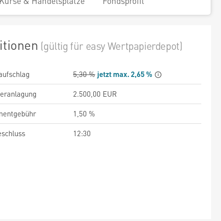
Kurse & Handelsplätze
Fondsprofil
itionen
(gültig für easy Wertpapierdepot)
aufschlag
5,30 %
jetzt max. 2,65 %
veranlagung
2.500,00 EUR
entgebühr
1,50 %
schluss
12:30