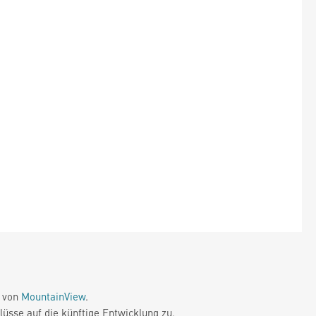
e von
MountainView
.
üsse auf die künftige Entwicklung zu.