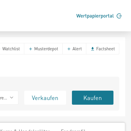
Wertpapierportal
Watchlist
Musterdepot
Alert
Factsheet
Verkaufen
Kaufen
erend