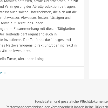
n Abfällen befassen, sowie Unternehmen, die zur
und Verringerung der Abfallproduktion beitragen.
fasst auch solche Unternehmen, die sich auf die
mutzwasser, Abwasser, festen, flüssigen und
 sowie auf Beratungs- oder
tungen im Zusammenhang mit diesen Tätigkeiten
Der Teilfonds darf ergänzend auch in
 investieren. Der Teilfonds darf (insgesamt)
nes Nettovermögens (direkt und/oder indirekt) in
-Aktien investieren.
lia Furse, Alexander Laing
en
Fondsdaten und gesetzliche Pflichtdokument
Performanceergebnisse der Vergangenheit lassen keine Rückschl