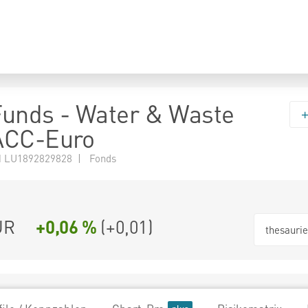
 Funds - Water & Waste
ACC-Euro
 LU1892829828 | Fonds
UR
+0,06 %
(
+0,01
)
thesauri