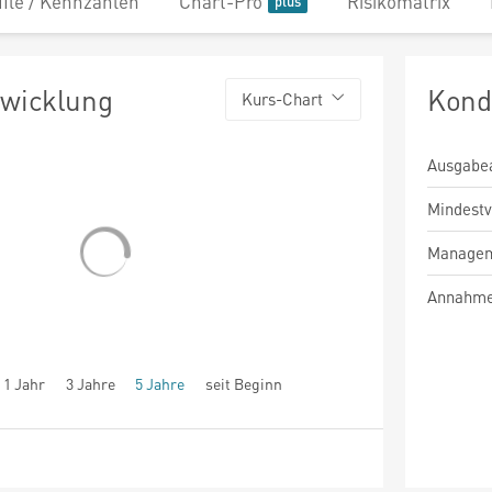
file / Kennzahlen
Chart-Pro
Risikomatrix
twicklung
Kond
Kurs-Chart
Ausgabe
Mindest
Managem
Annahme
1 Jahr
3 Jahre
5 Jahre
seit Beginn