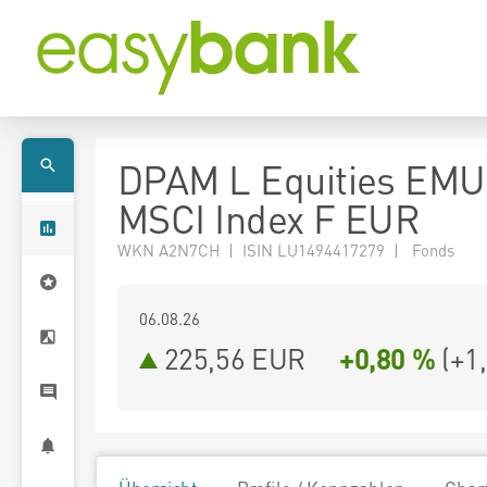
DPAM L Equities EMU
MSCI Index F EUR
WKN A2N7CH | ISIN LU1494417279 | Fonds
06.08.26
225,56 EUR
+0,80 %
(
+1