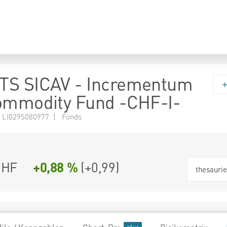
TS SICAV - Incrementum
ommodity Fund -CHF-I-
 LI0295080977 | Fonds
CHF
+0,88 %
(
+0,99
)
thesauri