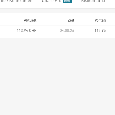
file / Kennzahlen
Chart-Pro
Risikomatrix
Aktuell
Zeit
Vortag
113,94 CHF
04.08.26
112,95