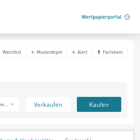
Wertpapierportal
Watchlist
Musterdepot
Alert
Factsheet
Verkaufen
Kaufen
erend