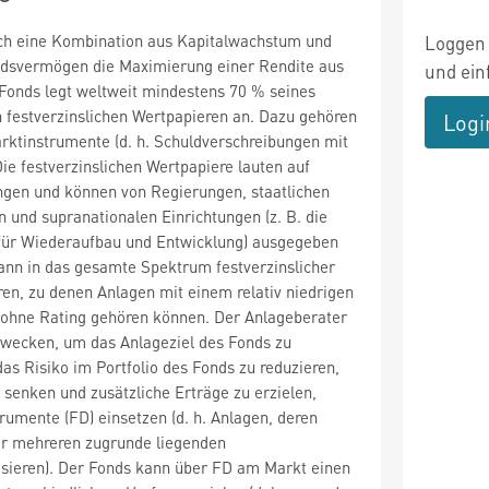
rch eine Kombination aus Kapitalwachstum und
Loggen 
ndsvermögen die Maximierung einer Rendite aus
und ein
 Fonds legt weltweit mindestens 70 % seines
festverzinslichen Wertpapieren an. Dazu gehören
Logi
rktinstrumente (d. h. Schuldverschreibungen mit
Die festverzinslichen Wertpapiere lauten auf
gen und können von Regierungen, staatlichen
 und supranationalen Einrichtungen (z. B. die
 für Wiederaufbau und Entwicklung) ausgegeben
ann in das gesamte Spektrum festverzinslicher
ren, zu denen Anlagen mit einem relativ niedrigen
 ohne Rating gehören können. Der Anlageberater
zwecken, um das Anlageziel des Fonds zu
das Risiko im Portfolio des Fonds zu reduzieren,
u senken und zusätzliche Erträge zu erzielen,
trumente (FD) einsetzen (d. h. Anlagen, deren
er mehreren zugrunde liegenden
ieren). Der Fonds kann über FD am Markt einen