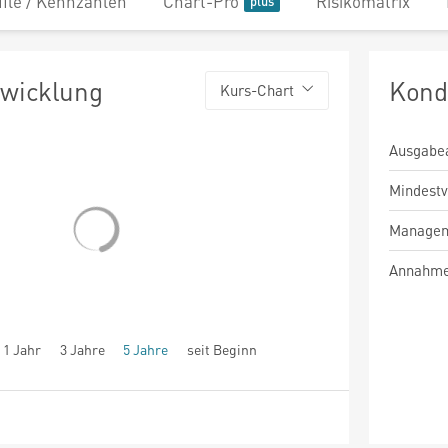
file / Kennzahlen
Chart-Pro
Risikomatrix
twicklung
Kond
Kurs-Chart
Ausgabe
Mindest
Managem
Annahme
1 Jahr
3 Jahre
5 Jahre
seit Beginn