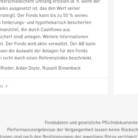
nterschiedlichem Umfang erzielen (d. h. wenn der
iko ausgesetzt ist, das den Wert seiner
steigt). Der Fonds kann bis zu 50 % seines
forderungs- und hypothekarisch besicherten
inanztitel, die durch Cashflows aus
sichert sind) anlegen. Weitere Informationen
kt. Der Fonds wird aktiv verwaltet. Der AB kann
en die Auswahl der Anlagen für den Fonds
ei nicht durch einen Referenzindex beschränkt.
Rieder, Aidan Doyle, Russell Brownback
en
Fondsdaten und gesetzliche Pflichtdokument
Performanceergebnisse der Vergangenheit lassen keine Rückschl
tionen sind nach den Bestimmungen der jeweiligen Börse verzögert