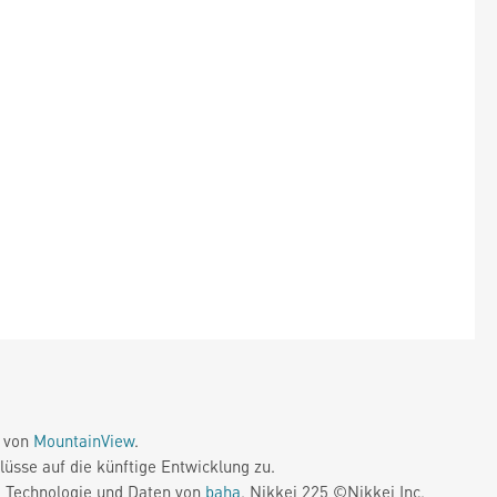
e von
MountainView
.
üsse auf die künftige Entwicklung zu.
. Technologie und Daten von
baha
. Nikkei 225 ©Nikkei Inc.