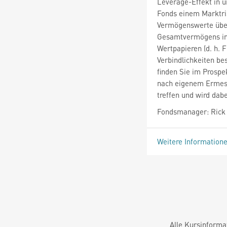
Leverage-Effekt in u
Fonds einem Marktris
Vermögenswerte über
Gesamtvermögens in 
Wertpapieren (d. h. F
Verbindlichkeiten be
finden Sie im Prospe
nach eigenem Ermess
treffen und wird dab
Fondsmanager: Rick 
Weitere Information
Alle Kursinforma