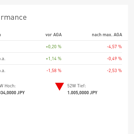
ormance
m
vor AGA
nach max. AGA
+0,20 %
-4,57 %
.a.
+1,14 %
-0,49 %
.a.
-1,58 %
-2,53 %
W Hoch:
52W Tief:
034,0000 JPY
1.005,0000 JPY