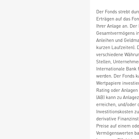
Der Fonds strebt du
Erträgen auf das Fo
Ihrer Anlage an. Der
Gesamtvermögens in 
Anleihen und Geldma
kurzen Laufzeiten). 
verschiedene Währun
Stellen, Unternehmen
Internationale Bank
werden. Der Fonds k
Wertpapiere investie
Rating oder Anlagen
(AB) kann zu Anlage
erreichen, und/oder 
Investitionskosten z
derivative Finanzins
Preise auf einem od
Vermögenswerten bas