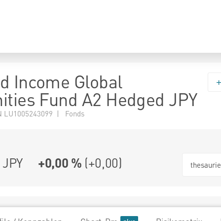
d Income Global
ities Fund A2 Hedged JPY
N LU1005243099 | Fonds
 JPY
+0,00 %
(
+0,00
)
thesauri