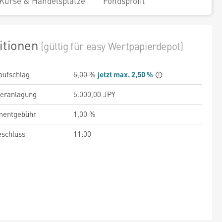
Kurse & Handelsplätze
Fondsprofil
itionen
(gültig für easy Wertpapierdepot)
aufschlag
5,00 %
jetzt max. 2,50 %
veranlagung
5.000,00 JPY
entgebühr
1,00 %
schluss
11:00