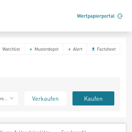
Wertpapierportal
Watchlist
Musterdepot
Alert
Factsheet
Verkaufen
Kaufen
erend