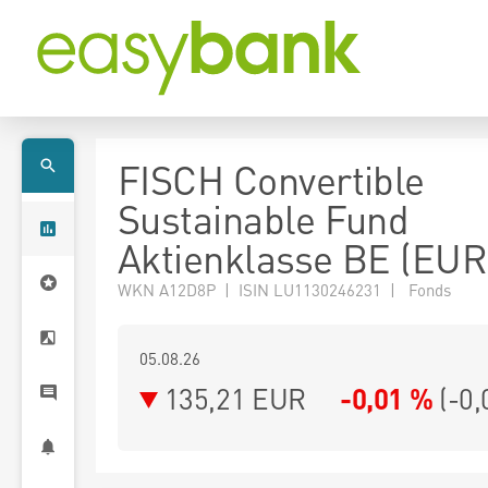
FISCH Convertible
Sustainable Fund
Aktienklasse BE (EUR
WKN A12D8P | ISIN LU1130246231 | Fonds
05.08.26
135,21 EUR
-0,01 %
(
-0,