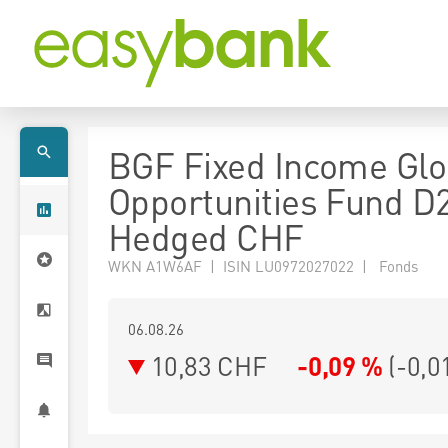
BGF Fixed Income Glo
Opportunities Fund D
Hedged CHF
WKN A1W6AF | ISIN LU0972027022 | Fonds
06.08.26
10,83 CHF
-0,09 %
(
-0,0