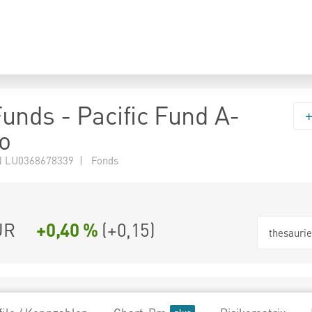
Funds - Pacific Fund A-
o
 LU0368678339 | Fonds
UR
+0,40 %
(
+0,15
)
thesauri