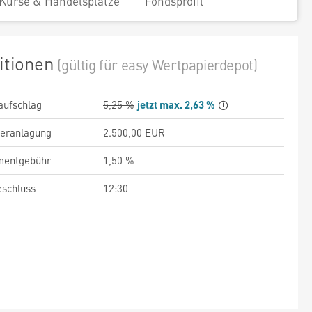
Kurse & Handelsplätze
Fondsprofil
itionen
(gültig für easy Wertpapierdepot)
aufschlag
5,25 %
jetzt max. 2,63 %
veranlagung
2.500,00 EUR
entgebühr
1,50 %
schluss
12:30