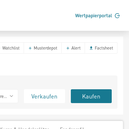
Wertpapierportal
Watchlist
Musterdepot
Alert
Factsheet
Verkaufen
Kaufen
erend