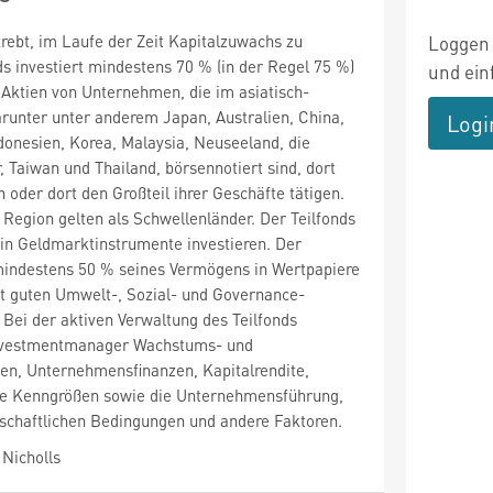
trebt, im Laufe der Zeit Kapitalzuwachs zu
Loggen 
ds investiert mindestens 70 % (in der Regel 75 %)
und ein
Aktien von Unternehmen, die im asiatisch-
runter unter anderem Japan, Australien, China,
Logi
donesien, Korea, Malaysia, Neuseeland, die
, Taiwan und Thailand, börsennotiert sind, dort
 oder dort den Großteil ihrer Geschäfte tätigen.
 Region gelten als Schwellenländer. Der Teilfonds
in Geldmarktinstrumente investieren. Der
 mindestens 50 % seines Vermögens in Wertpapiere
 guten Umwelt-, Sozial- und Governance-
 Bei der aktiven Verwaltung des Teilfonds
Investmentmanager Wachstums- und
n, Unternehmensfinanzen, Kapitalrendite,
e Kenngrößen sowie die Unternehmensführung,
tschaftlichen Bedingungen und andere Faktoren.
Nicholls