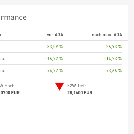
ormance
m
vor AGA
nach max. AGA
+33,59 %
+26,93 %
.a.
+16,72 %
+14,73 %
.a.
+4,72 %
+3,66 %
W Hoch:
52W Tief:
,0700 EUR
28,1600 EUR