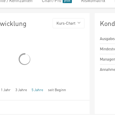
file / Kennzahlen
Chart-Pro
Risikomatrix
twicklung
Kond
Kurs-Chart
Ausgabe
Mindest
Managem
Annahme
1 Jahr
3 Jahre
5 Jahre
seit Beginn