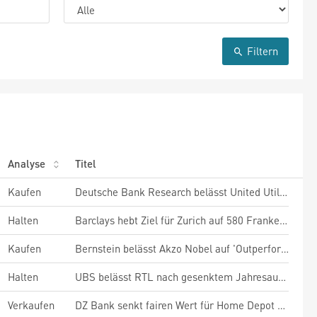
Filtern
Analyse
Titel
Kaufen
Deutsche Bank Research belässt United Utilities auf 'Buy'
Halten
Barclays hebt Ziel für Zurich auf 580 Franken - 'Equal Weight'
Kaufen
Bernstein belässt Akzo Nobel auf 'Outperform'
Halten
UBS belässt RTL nach gesenktem Jahresausblick auf 'Neutral'
Verkaufen
DZ Bank senkt fairen Wert für Home Depot auf 300 Dollar