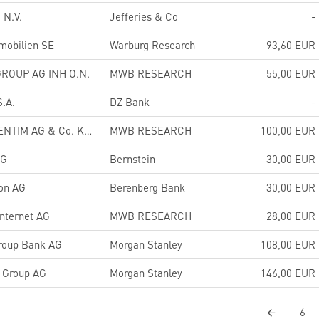
 N.V.
Jefferies & Co
-
mobilien SE
Warburg Research
93,60 EUR
ROUP AG INH O.N.
MWB RESEARCH
55,00 EUR
S.A.
DZ Bank
-
CTS EVENTIM AG & Co. KGaA
MWB RESEARCH
100,00 EUR
AG
Bernstein
30,00 EUR
on AG
Berenberg Bank
30,00 EUR
Internet AG
MWB RESEARCH
28,00 EUR
roup Bank AG
Morgan Stanley
108,00 EUR
Group AG
Morgan Stanley
146,00 EUR
6