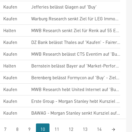
Kaufen
Jefferies belässt Qiagen auf 'Buy'
Kaufen
Warburg Research senkt Ziel für LEG Immobilien - 'Buy'
Halten
MWB Research senkt Ziel für Renk auf 55 Euro - 'Hold'
Kaufen
DZ Bank belässt Thales auf 'Kaufen' - Fairer Wert 300 Euro
Kaufen
MWB Research belässt CTS Eventim auf 'Buy' - Ziel 100 Euro
Halten
Bernstein belässt Bayer auf 'Market-Perform' - Ziel 30 Euro
Kaufen
Berenberg belässt Formycon auf 'Buy' - Ziel 30 Euro
Kaufen
MWB Research hebt United Internet auf 'Buy' - Ziel 28 Euro
Kaufen
Erste Group - Morgan Stanley hebt Kursziel auf 108 Euro, "Overweight"
Kaufen
BAWAG - Morgan Stanley senkt Kursziel auf 146 Euro, "Overweight"
7
8
9
10
11
12
13
14