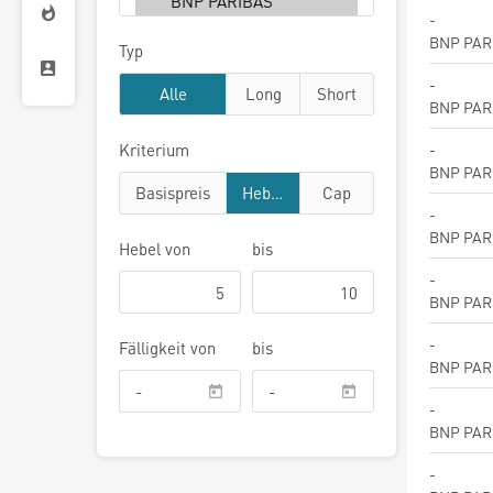
-
BNP PAR
Typ
-
Alle
Long
Short
BNP PAR
-
Kriterium
BNP PAR
Basispreis
Hebel
Cap
-
BNP PAR
Hebel
von
bis
-
BNP PAR
-
Fälligkeit von
bis
BNP PAR
-
BNP PAR
-