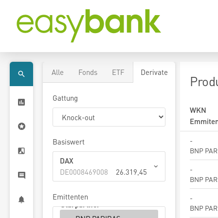
Alle
Fonds
ETF
Derivate
Prod
Gattung
WKN
Emmiten
-
Basiswert
BNP PAR
DAX
-
DE0008469008
26.319,45
BNP PAR
Emittenten
-
BNP PAR