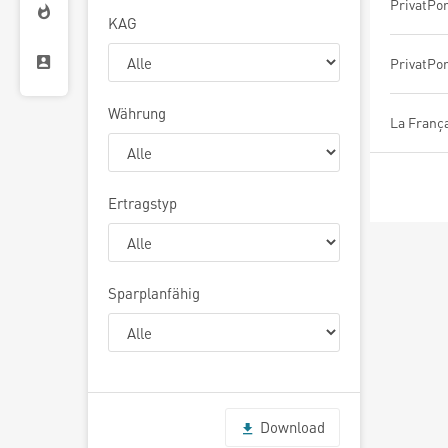
PrivatPort
KAG
PrivatPort
Währung
Ertragstyp
Sparplanfähig
Download